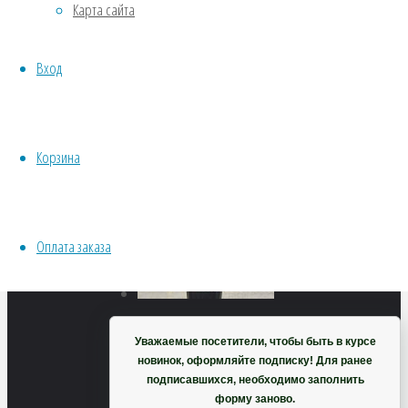
мохнатый
Карта сайта
Хвойники
Пряные/лечебные
Вход
Овощи
Все семена открытого грунта
79
₽
Эксперимент
В
Весь перечень семян магазина
корзину
Корзина
ИНСТРУМЕНТЫ, ОБОРУДОВАНИЕ
Инструменты
Кашпо, горшки
Оплата заказа
Корзина
Уважаемые посетители, чтобы быть в курсе
Пестролистный
новинок, оформляйте подписку! Для ранее
подписавшихся, необходимо заполнить
форму заново.