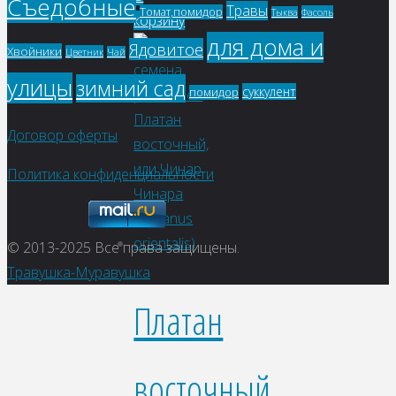
Съедобные
Травы
Томат,помидор
Фасоль
Тыква
корзину
для дома и
Ядовитое
Хвойники
Цветник
Чай
улицы
зимний сад
суккулент
помидор
Договор оферты
Политика конфиденциальности
© 2013-2025
Все права защищены.
Травушка-Муравушка
Платан
восточный