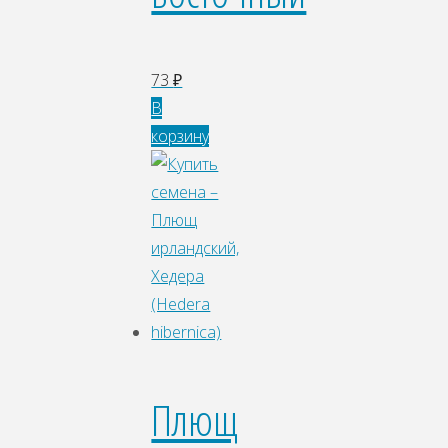
73
₽
В
корзину
Плющ