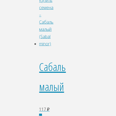
Сабаль
малый
117
₽