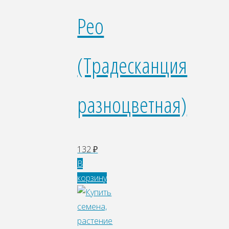
Рео
(Традесканция
разноцветная)
132
₽
В
корзину