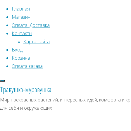
Перейти к содержимому
Главная
Магазин
Оплата. Доставка
Контакты
Карта сайта
Вход
Что искать:
Корзина
Оплата заказа
Поиск
Главная
Искать:
Архивы
Поиск
Семена
Травушка-муравушка
комнатных
Декоративнолис
Архивы
СКИДКИ, АКЦИИ
Мир прекрасных растений, интересных идей, комфорта и кр
растений
Декоративнолистные
Страница
для себя и окружающих
Категории магазина
4
Клубни, луковицы
Отображение
Семена комнатных растений