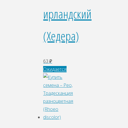
ирландский
(Хедера)
63
₽
Ожидается