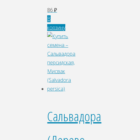
86
₽
В
корзину
Сальвадора