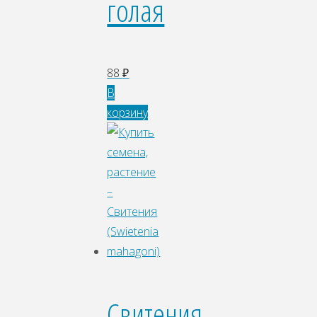
голая
88
₽
В
корзину
Свитения