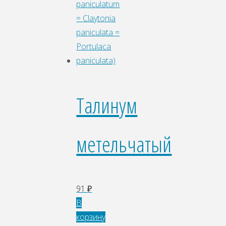
Талинум
метельчатый
91
₽
В
корзину