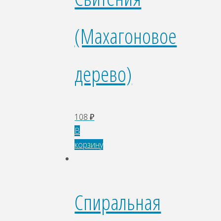
(Махагоновое
дерево)
108
₽
В
корзину
Спиральная