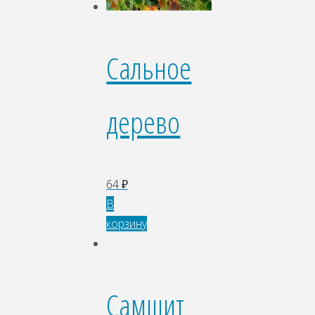
Сальное
дерево
64
₽
В
корзину
Самшит