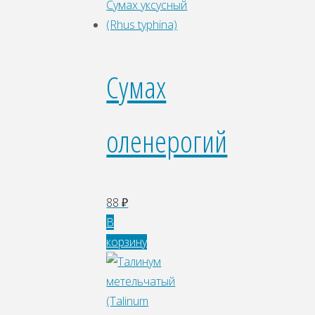
Сумах
оленерогий
88
₽
В
корзину