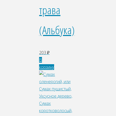
трава
(Альбука)
203
₽
В
корзину