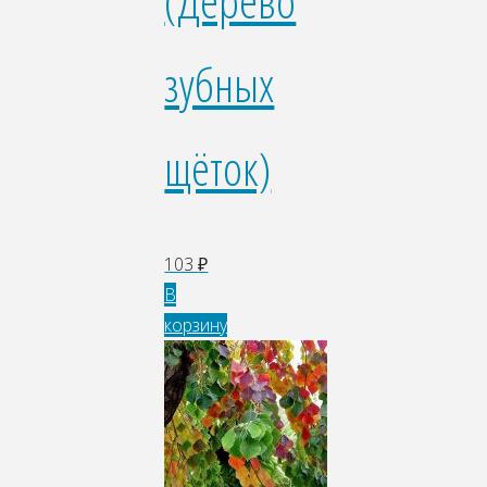
(Дерево
зубных
щёток)
103
₽
В
корзину