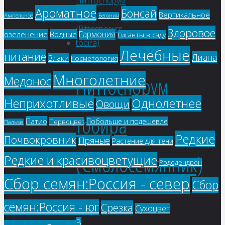
Ароматное
Бонсай
Вертикальное
Ампельное
Бегония
Здоровое
Гармония
озеленение
Водные
Гиганты в саду
Лечебные
питание
Лиана
Злаки
Косметология
Многолетние
Питтоспорум
Медонос
Однолетнее
Неприхотливые
Овощи
тобира
Патио
Побольше и подешевле
Первоцвет
Пальма
Редкие
Почвокровник
Пряные
Растение для тени
(Смолосемянник)
Редкие и красивоцветущие
Рододендрон
Сбор семян:Россия - север
Сбор
семян:Россия - юг
Срезка
105
₽
Сухоцвет
В