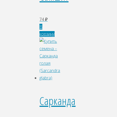
74
₽
В
корзину
Сарканда