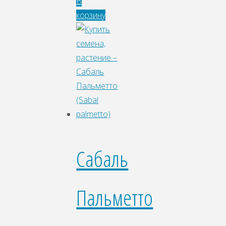
В
корзину
Сабаль
Пальметто