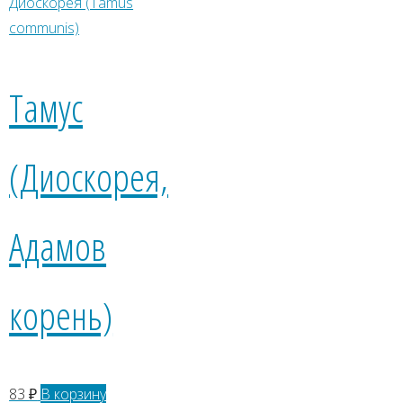
Тамус
(Диоскорея,
Адамов
корень)
83
₽
В корзину