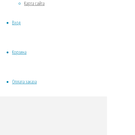
Карта сайта
Овощи
Все семена открытого грунта
Вход
Эксперимент
Весь перечень семян магазина
ИНСТРУМЕНТЫ, ОБОРУДОВАНИЕ
Инструменты
Корзина
Кашпо, горшки
Оплата заказа