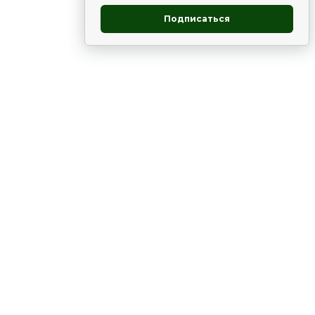
Подписаться
овник
ие
Статьи
Рододендрон
НОВОСТИ
 - юг
ВЫСТАВКИ, КОНФЕРЕНЦИИ
в России
ки
Цветник
Чай
в мире
ЛУННЫЙ КАЛЕНДАРЬ. ПРИМЕТЫ
ВСЯКО-РАЗНО