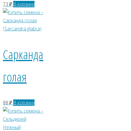
73
₽
В корзину
Сарканда
голая
88
₽
В корзину