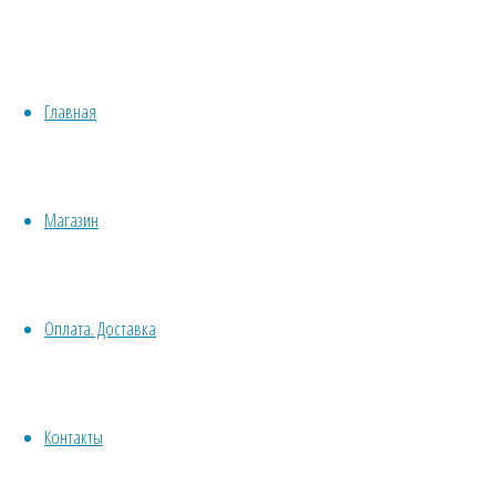
М
Медонос
Хвойные
Однолетн
Бонсай
Травы/овощи/лечебные
Пряные
Растени
Главная
Суккуленты, кактусы
Сбор сем
Другие
Все комнатные семена
Срезка
Семена растений открытого грунта
Сухоцв
Магазин
Однолетние
дл
Ядовитое
Многолетние
Почвокровные
Договор оферт
Оплата. Доставка
Кустарники
Деревья
Политика конф
Лианы
Водные
Контакты
Хвойники
© 2013-2025
Вс
Пряные/лечебные
Травушка-Мура