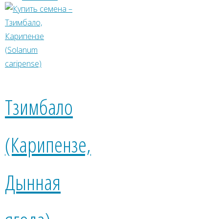
Тзимбало
(Карипензе,
Дынная