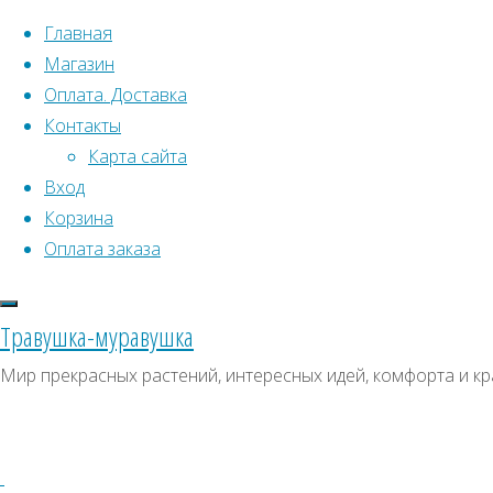
Перейти к содержимому
Главная
Магазин
Оплата. Доставка
Контакты
Карта сайта
Вход
Что искать:
Поиск
Корзина
Гла
Искать:
Оплата заказа
Архивы
Поиск
леч
Т
Архивы
СКИДКИ, АКЦИИ
Травушка-муравушка
Метки товаро
Категории магазина
Мир прекрасных растений, интересных идей, комфорта и кр
Аром
Клубни, луковицы
Ото
Ампельное
Семена комнатных растений
З
Гиганты в саду
Красивоцветущие
Декоративнолистные