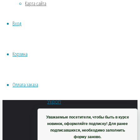
Эстамп
Карта сайта
Хвойники
Пряные/лечебные
Вход
(крупноплодная)
Овощи
Все семена открытого грунта
Эксперимент
Весь перечень семян магазина
Корзина
85
₽
ИНСТРУМЕНТЫ, ОБОРУДОВАНИЕ
В
Инструменты
корзину
Кашпо, горшки
Оплата заказа
Корзина
Уважаемые посетители, чтобы быть в курсе
новинок, оформляйте подписку! Для ранее
подписавшихся, необходимо заполнить
Укроп
форму заново.