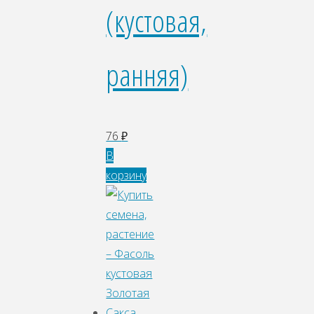
(кустовая,
ранняя)
76
₽
В
корзину