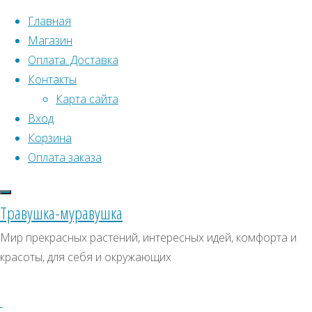
Перейти к содержимому
Главная
Магазин
Оплата. Доставка
Контакты
Карта сайта
Вход
Что искать:
Корзина
Оплата заказа
Поиск
Главная
Искать:
Архивы
Поиск
Семена
Травушка-муравушка
растений
Овощи
Архивы
СКИДКИ, АКЦИИ
Мир прекрасных растений, интересных идей, комфорта и
открытого
красоты, для себя и окружающих
Категории магазина
грунта
Овощи
Страница
10
Клубни, луковицы
Отображение
Семена комнатных растений