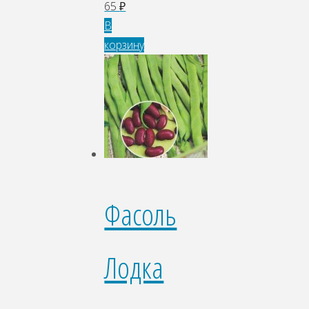
65
₽
В
корзину
Фасоль
Лодка