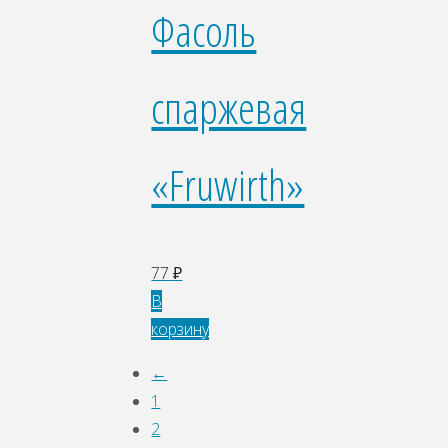
Фасоль
спаржевая
«Fruwirth»
77
₽
В
корзину
←
1
2