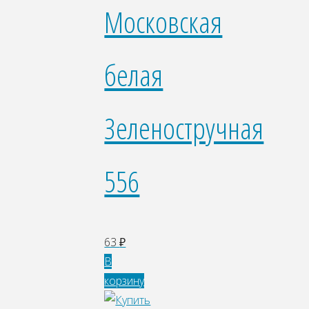
Московская
белая
Зеленостручная
556
63
₽
В
корзину