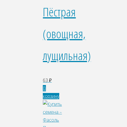
Пёстрая
(овощная,
лущильная)
63
₽
В
корзину