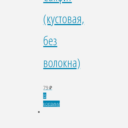
(кустовая,
без
волокна)
79
₽
В
корзину