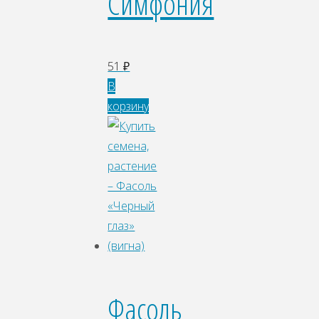
Симфония
51
₽
В
корзину
Фасоль