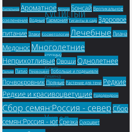
Ароматное
Бонсай
Кустистый
Вертикальное
Ампельное
Бегония
Здоровое
Гармония
озеленение
Водные
Гиганты в саду
Лечебные
питание
Лиана
Злаки
Косметология
54
₽
Многолетние
Медонос
В
корзину
Однолетнее
Неприхотливые
Овощи
Патио
Побольше и подешевле
Первоцвет
Пальма
Редкие
Почвокровник
Пряные
Растение для тени
Редкие и красивоцветущие
Рододендрон
Сбор семян:Россия - север
Сбор
Укроп
семян:Россия - юг
Срезка
Сухоцвет