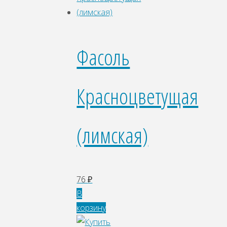
Фасоль
Красноцветущая
(лимская)
76
₽
В
корзину