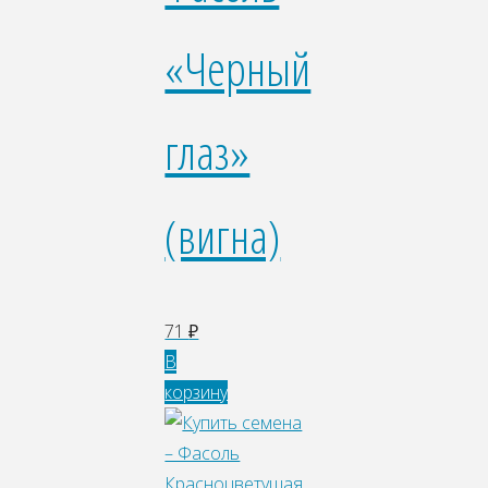
«Черный
глаз»
(вигна)
71
₽
В
корзину