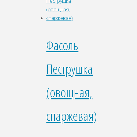
Фасоль
Пеструшка
(овощная,
спаржевая)