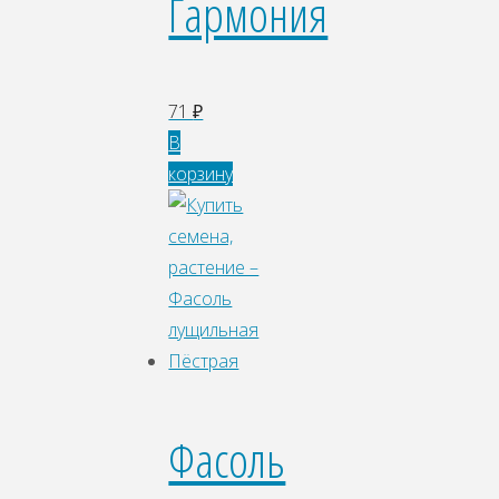
Гармония
71
₽
В
корзину
Фасоль