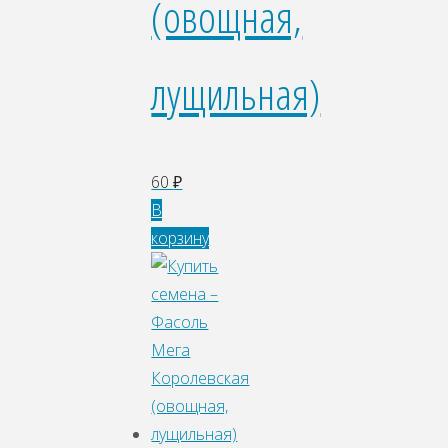
(овощная,
лущильная)
60
₽
В
корзину