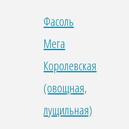
Фасоль
Мега
Королевская
(овощная,
лущильная)