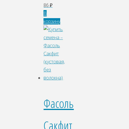
86
₽
В
корзину
Фасоль
Сакфит