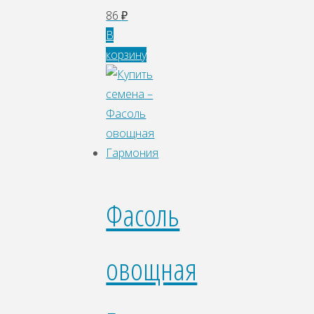
86
₽
В
корзину
Фасоль
овощная