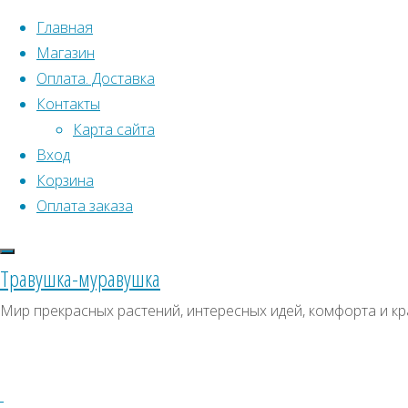
Перейти к содержимому
Главная
Магазин
Оплата. Доставка
Контакты
Карта сайта
Вход
Что искать:
Поиск
Корзина
Гла
Искать:
Оплата заказа
Архивы
Поиск
гру
П
Архивы
СКИДКИ, АКЦИИ
Травушка-муравушка
Метки товаро
Категории магазина
Мир прекрасных растений, интересных идей, комфорта и кр
Аром
Клубни, луковицы
Ото
Ампельное
Семена комнатных растений
З
Гиганты в саду
Красивоцветущие
Декоративнолистные