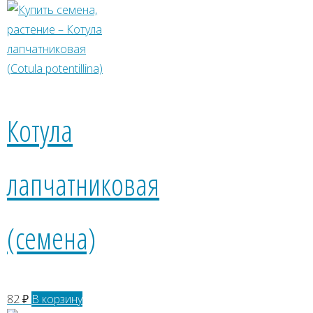
Котула
лапчатниковая
(семена)
82
₽
В корзину