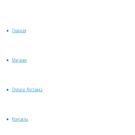
М
Медонос
Хвойные
Однолетн
Бонсай
Травы/овощи/лечебные
Пряные
Растени
Главная
Суккуленты, кактусы
Сбор сем
Другие
Все комнатные семена
Срезка
Семена растений открытого грунта
Сухоцв
Магазин
Однолетние
дл
Ядовитое
Многолетние
Почвокровные
Договор оферт
Оплата. Доставка
Кустарники
Деревья
Политика конф
Лианы
Водные
Контакты
Хвойники
© 2013-2025
Вс
Пряные/лечебные
Травушка-Мура