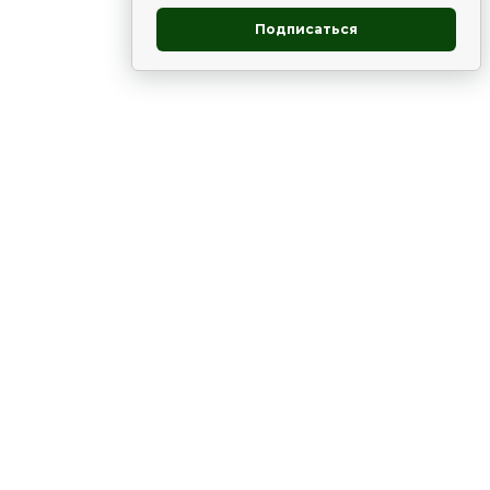
Подписаться
овник
ие
Статьи
Рододендрон
НОВОСТИ
 - юг
ВЫСТАВКИ, КОНФЕРЕНЦИИ
в России
ки
Цветник
Чай
в мире
ЛУННЫЙ КАЛЕНДАРЬ. ПРИМЕТЫ
ВСЯКО-РАЗНО