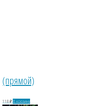
Клематис
пурпурнолистный
(прямой)
118
₽
В корзину