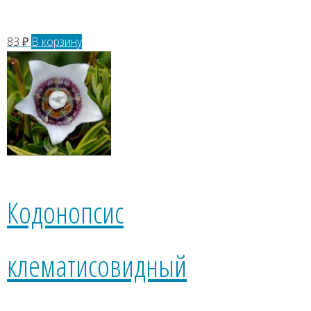
83
₽
В корзину
Кодонопсис
клематисовидный