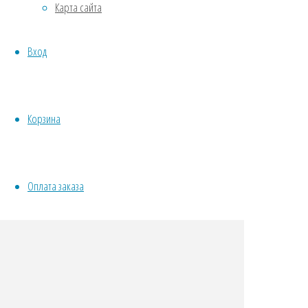
Карта сайта
Овощи
Все семена открытого грунта
Вход
Эксперимент
Весь перечень семян магазина
ИНСТРУМЕНТЫ, ОБОРУДОВАНИЕ
Инструменты
Корзина
Кашпо, горшки
Оплата заказа