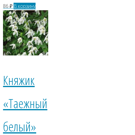
86
₽
В корзину
Княжик
«Таежный
белый»