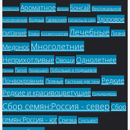
Ароматное
Бонсай
Вертикальное
Ампельное
Бегония
Здоровое
Гармония
озеленение
Водные
Гиганты в саду
Лечебные
питание
Лиана
Злаки
Косметология
Многолетние
Медонос
Однолетнее
Неприхотливые
Овощи
Патио
Побольше и подешевле
Первоцвет
Пальма
Редкие
Почвокровник
Пряные
Растение для тени
Редкие и красивоцветущие
Рододендрон
Сбор семян:Россия - север
Сбор
семян:Россия - юг
Срезка
Сухоцвет