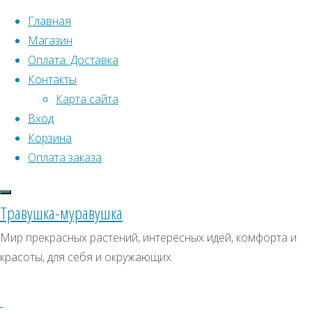
Перейти к содержимому
Главная
Магазин
Оплата. Доставка
Контакты
Карта сайта
Вход
Что искать:
Корзина
Оплата заказа
Поиск
Главная
Искать:
Архивы
Поиск
Товары
Травушка-муравушка
с
Лианы
Архивы
СКИДКИ, АКЦИИ
Мир прекрасных растений, интересных идей, комфорта и
меткой
красоты, для себя и окружающих
Категории магазина
“Лианы”
Клубни, луковицы
Представлено
Семена комнатных растений