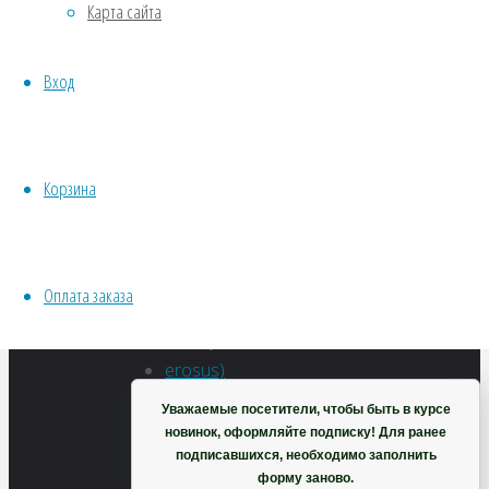
В
Карта сайта
Хвойники
корзину
Пряные/лечебные
Вход
Овощи
Все семена открытого грунта
Эксперимент
Весь перечень семян магазина
Корзина
ИНСТРУМЕНТЫ, ОБОРУДОВАНИЕ
Инструменты
Кашпо, горшки
Оплата заказа
Корзина
Уважаемые посетители, чтобы быть в курсе
новинок, оформляйте подписку! Для ранее
Хикама
подписавшихся, необходимо заполнить
форму заново.