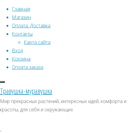
Перейти к содержимому
Главная
Магазин
Оплата. Доставка
Контакты
Карта сайта
Вход
Что искать:
Корзина
Оплата заказа
Поиск
Главная
Искать:
Архивы
Поиск
Товары
Травушка-муравушка
с
помидор
Архивы
СКИДКИ, АКЦИИ
Мир прекрасных растений, интересных идей, комфорта и
меткой
красоты, для себя и окружающих
Категории магазина
“помидор”
Клубни, луковицы
Отображение
Семена комнатных растений