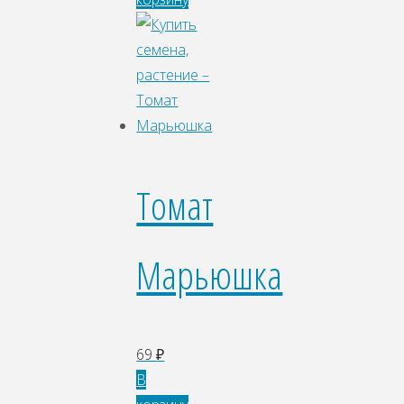
Томат
Марьюшка
69
₽
В