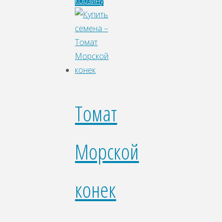
корзину
Томат
Морской
конек