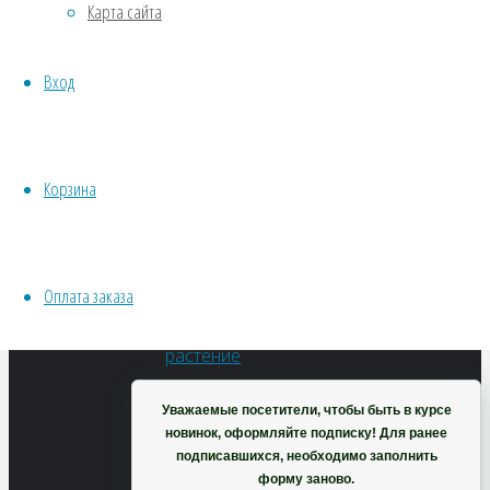
помидор
Карта сайта
Хвойники
Пряные/лечебные
Вход
(Кокона)
Овощи
Все семена открытого грунта
Эксперимент
Весь перечень семян магазина
Корзина
114
₽
ИНСТРУМЕНТЫ, ОБОРУДОВАНИЕ
В
Инструменты
корзину
Кашпо, горшки
Оплата заказа
Корзина
Уважаемые посетители, чтобы быть в курсе
новинок, оформляйте подписку! Для ранее
подписавшихся, необходимо заполнить
форму заново.