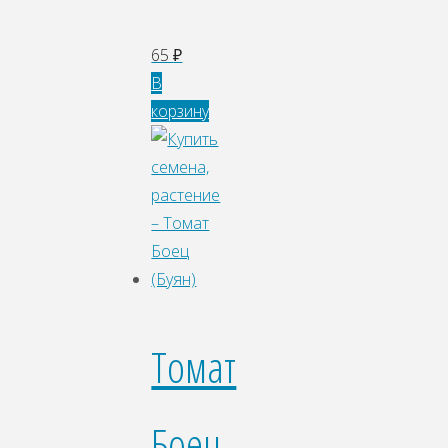
65
₽
В
корзину
Томат
Боец