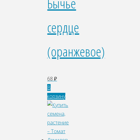
Бычье
сердце
(оранжевое)
68
₽
В
корзину