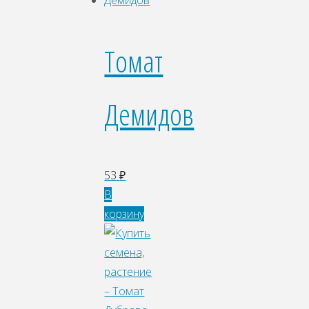
Томат
Демидов
53
₽
В
корзину