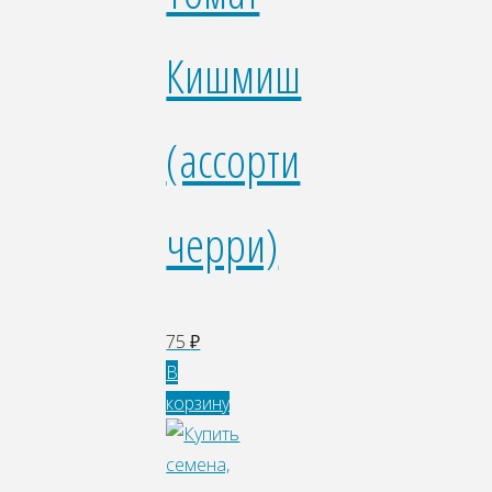
Кишмиш
(ассорти
черри)
75
₽
В
корзину