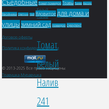
Съедобные
Травы
Томат,помидор
Фасоль
Тыква
для дома и
Ядовитое
Хвойники
Цветник
Чай
улицы
зимний сад
суккулент
помидор
Договор оферты
Томат
Политика конфиденциальности
Белый
© 2013-2025
Все права защищены.
Травушка-Муравушка
Налив
241