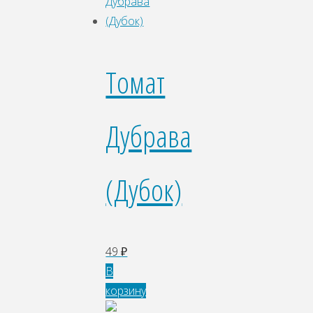
Томат
Дубрава
(Дубок)
49
₽
В
корзину