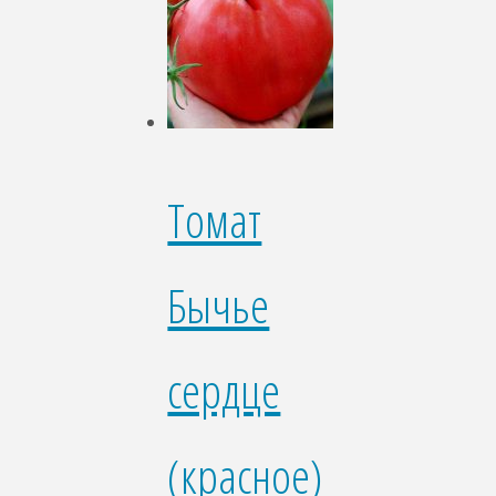
Томат
Бычье
сердце
(красное)