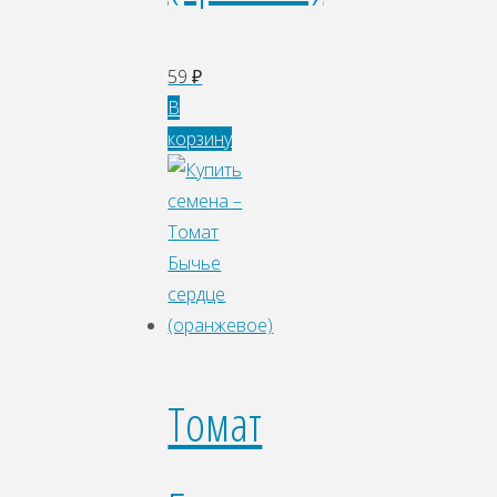
59
₽
В
корзину
Томат