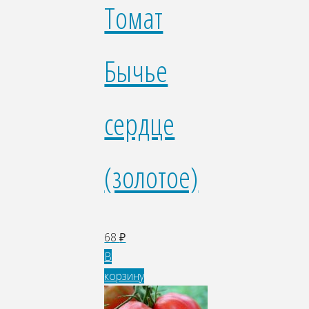
Томат
Бычье
сердце
(золотое)
68
₽
В
корзину