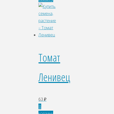
Томат
Ленивец
63
₽
В
корзину