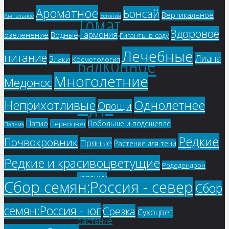
Ароматное
Бонсай
Вертикальное
Томат
Ампельное
Бегония
Здоровое
Гармония
озеленение
Водные
Гиганты в саду
Лечебные
Балконное
питание
Лиана
Злаки
Косметология
Многолетние
Медонос
Чудо
Однолетнее
Неприхотливые
Овощи
Патио
Побольше и подешевле
Первоцвет
Пальма
Редкие
Почвокровник
Пряные
Растение для тени
59
₽
Редкие и красивоцветущие
В
Рододендрон
корзину
Сбор семян:Россия - север
Сбор
семян:Россия - юг
Срезка
Сухоцвет