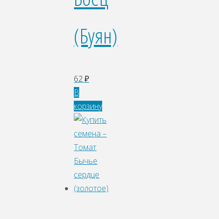
(Буян)
62
₽
В
корзину