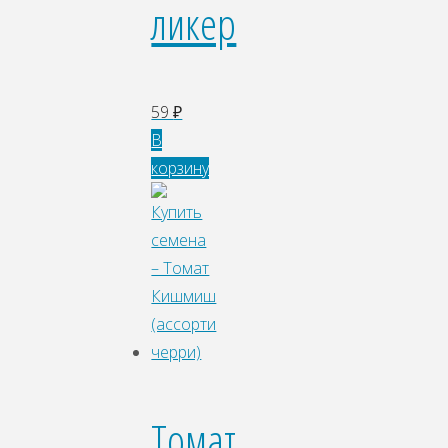
ликер
59
₽
В
корзину
Томат