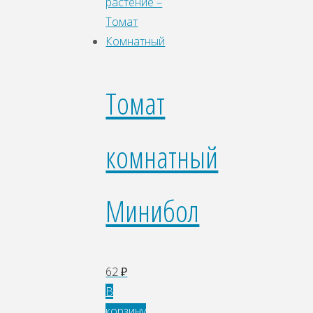
Томат
комнатный
Минибол
62
₽
В
корзину