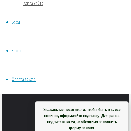
Карта сайта
(белый)
Хвойники
Пряные/лечебные
Вход
Овощи
Все семена открытого грунта
69
₽
Эксперимент
В
Весь перечень семян магазина
Корзина
корзину
ИНСТРУМЕНТЫ, ОБОРУДОВАНИЕ
Инструменты
Кашпо, горшки
Оплата заказа
Корзина
Уважаемые посетители, чтобы быть в курсе
новинок, оформляйте подписку! Для ранее
подписавшихся, необходимо заполнить
форму заново.