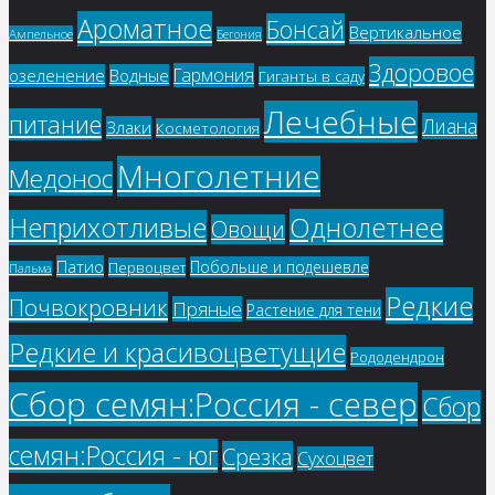
Ароматное
Бонсай
Вертикальное
Ампельное
Бегония
Здоровое
Гармония
озеленение
Водные
Гиганты в саду
Лечебные
питание
Лиана
Злаки
Косметология
Многолетние
Медонос
Однолетнее
Неприхотливые
Овощи
Патио
Побольше и подешевле
Первоцвет
Пальма
Редкие
Почвокровник
Пряные
Растение для тени
Редкие и красивоцветущие
Рододендрон
Сбор семян:Россия - север
Сбор
семян:Россия - юг
Срезка
Сухоцвет