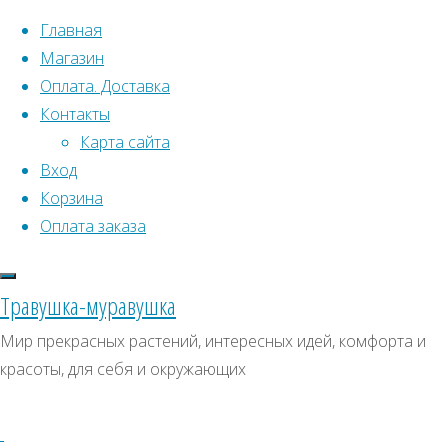
Перейти к содержимому
Главная
Магазин
Оплата. Доставка
Контакты
Карта сайта
Вход
Что искать:
Корзина
Оплата заказа
Поиск
Главная
Искать:
Архивы
Поиск
Товары
Травушка-муравушка
с
Ясень
Архивы
СКИДКИ, АКЦИИ
Мир прекрасных растений, интересных идей, комфорта и
меткой
красоты, для себя и окружающих
Категории магазина
“Ясень”
Клубни, луковицы
Отображение
Семена комнатных растений