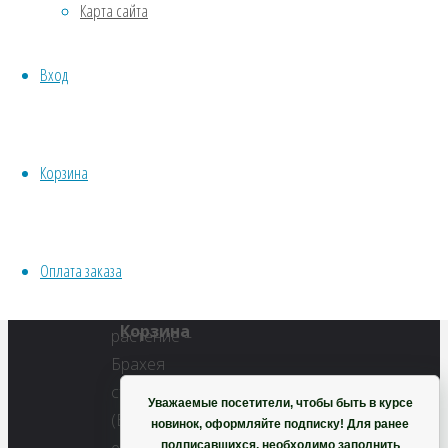
Карта сайта
Водные
Хвойники
Полный
Вход
Пряные/лечебные
размер
Овощи
311
Все семена открытого грунта
×
Эксперимент
450
Корзина
Весь перечень семян магазина
пикселей
ИНСТРУМЕНТЫ, ОБОРУДОВАНИЕ
Брахея
Инструменты
съедобная
Оплата заказа
Кашпо, горшки
Корзина
Уважаемые посетители, чтобы быть в курсе
новинок, оформляйте подписку! Для ранее
подписавшихся, необходимо заполнить