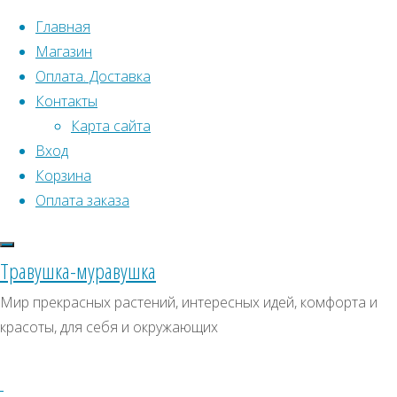
Перейти к содержимому
Главная
Магазин
Оплата. Доставка
Контакты
Карта сайта
Вход
Корзина
Что искать:
Оплата заказа
Поиск
Главная
Травушка-муравушка
Искать:
Архивы
Поиск
Брахея
Мир прекрасных растений, интересных идей, комфорта и
съедобная
Купить
Архивы
СКИДКИ, АКЦИИ
красоты, для себя и окружающих
Купить
Категории магазина
семена,
семена,
растение
Клубни, луковицы