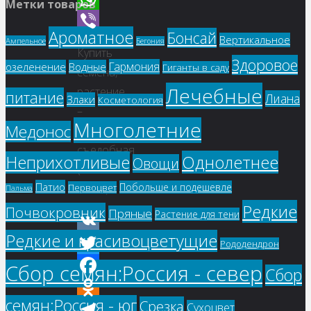
Метки товаров
WhatsApp
Ароматное
Бонсай
Вертикальное
Ампельное
Viber
Бегония
Купить
Здоровое
Гармония
озеленение
Водные
Гиганты в саду
семена,
Лечебные
растение
питание
Лиана
Злаки
Косметология
–
Многолетние
Медонос
Брахея
съедобная
Однолетнее
Неприхотливые
Овощи
(Brahea
Патио
Побольше и подешевле
Первоцвет
edulis)
Пальма
Редкие
Почвокровник
Пряные
Растение для тени
Редкие и красивоцветущие
VK
Рододендрон
Twitter
Сбор семян:Россия - север
Сбор
Facebook
семян:Россия - юг
Срезка
Сухоцвет
Odnoklassniki