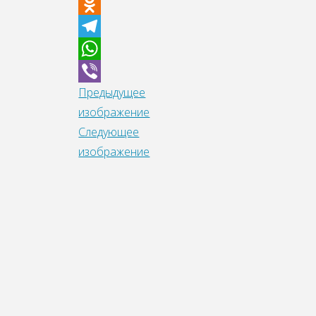
Facebook
Odnoklassniki
Telegram
WhatsApp
Предыдущее
Viber
изображение
Следующее
изображение