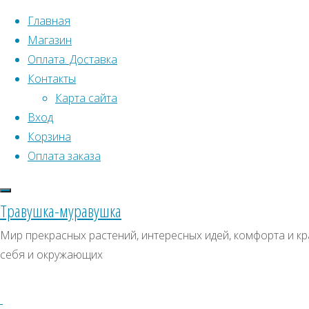
Перейти к содержимому
Главная
Магазин
Оплата. Доставка
Контакты
Карта сайта
Вход
Корзина
Что искать:
Оплата заказа
Поиск
Главная
Травушка-муравушка
Искать:
Архивы
Поиск
Куннингамия
Мир прекрасных растений, интересных идей, комфорта и кр
ланцетовидная
Купить
Архивы
СКИДКИ, АКЦИИ
себя и окружающих
Купить
Категории магазина
семена,
семена,
растение
Клубни, луковицы