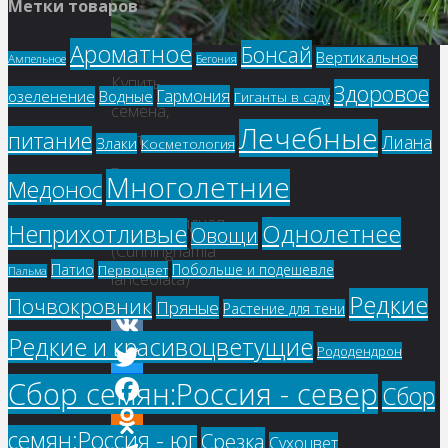
Метки товаров
Ароматное
Бонсай
Вертикальное
Ампельное
Бегония
Купить
Здоровое
Гармония
озеленение
Водные
Гиганты в саду
семена,
Лечебные
питание
растение
Лиана
Злаки
Косметология
–
Многолетние
Медонос
Куннингамия
ланцетовидная
Однолетнее
Неприхотливые
Овощи
(Cunninghamia
Патио
Побольше и подешевле
Первоцвет
Пальма
lanceolata)
Редкие
Почвокровник
Пряные
Растение для тени
Редкие и красивоцветущие
Рододендрон
VK
Сбор семян:Россия - север
Twitter
Сбор
Facebook
семян:Россия - юг
Срезка
Сухоцвет