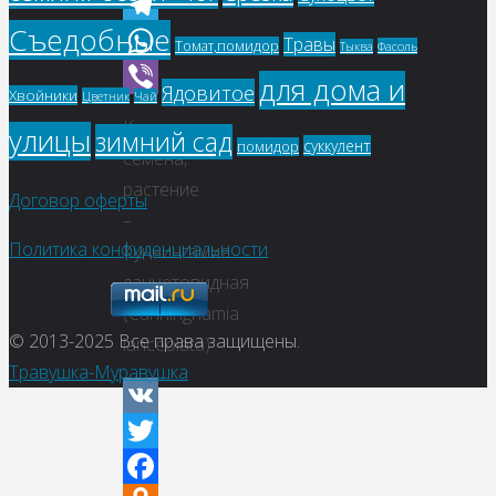
Odnoklassniki
Съедобные
Telegram
Травы
Томат,помидор
Фасоль
Тыква
WhatsApp
для дома и
Ядовитое
Хвойники
Цветник
Чай
Viber
Купить
улицы
зимний сад
суккулент
помидор
семена,
растение
Договор оферты
–
Политика конфиденциальности
Куннингамия
ланцетовидная
(Cunninghamia
© 2013-2025
Все права защищены.
lanceolata)
Травушка-Муравушка
VK
Twitter