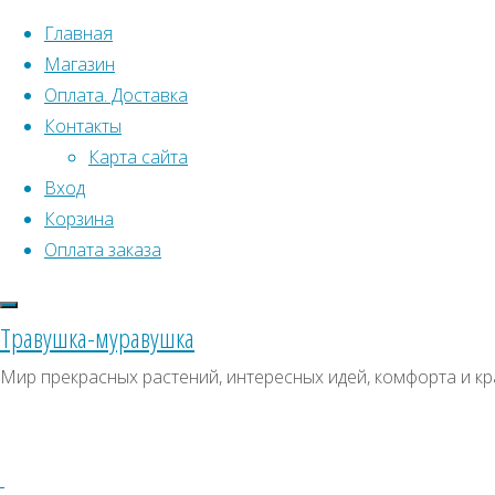
Перейти к содержимому
Главная
Магазин
Оплата. Доставка
Контакты
Карта сайта
Вход
Корзина
Что искать:
Оплата заказа
Поиск
Главная
Травушка-муравушка
Искать:
Архивы
Поиск
Земляничное
Мир прекрасных растений, интересных идей, комфорта и кр
дерево
Купить
Архивы
СКИДКИ, АКЦИИ
(Арбутус)
Категории магазина
Купить
семена,
семена,
Клубни, луковицы