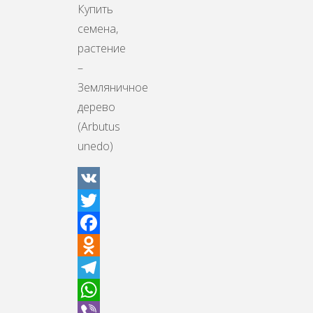
Купить
семена,
растение
–
Земляничное
дерево
(Arbutus
unedo)
VK
Twitter
Facebook
Odnoklassniki
Telegram
WhatsApp