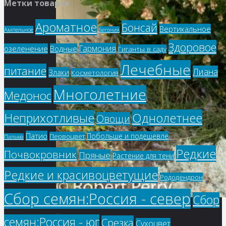
Метки товаров
Ароматное
Бонсай
Вертикальное
Ампельное
Бегония
Здоровое
Гармония
озеленение
Водные
Гиганты в саду
Лечебные
питание
Лиана
Злаки
Косметология
Многолетние
Медонос
Однолетнее
Неприхотливые
Овощи
Патио
Побольше и подешевле
Первоцвет
Пальма
Редкие
Почвокровник
Пряные
Растение для тени
Редкие и красивоцветущие
Рододендрон
Сбор семян:Россия - север
Сбор
Купить
семян:Россия - юг
Срезка
Сухоцвет