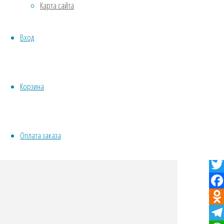
Карта сайта
Овощи
Все семена открытого грунта
Вход
Эксперимент
Весь перечень семян магазина
ИНСТРУМЕНТЫ, ОБОРУДОВАНИЕ
Инструменты
Корзина
Кашпо, горшки
Куп
Оплата заказа
VK
Twit
Fac
Odno