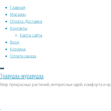
Перейти к содержимому
Главная
Магазин
Оплата. Доставка
Контакты
Карта сайта
Вход
Что искать:
Поиск
Корзина
Гла
Искать:
Оплата заказа
Архивы
Поиск
Пом
К
Архивы
СКИДКИ, АКЦИИ
Травушка-муравушка
Метки товаро
Категории магазина
М
Мир прекрасных растений, интересных идей, комфорта и кр
Аром
Клубни, луковицы
Ампельное
Семена комнатных растений
З
Гиганты в саду
Красивоцветущие
Пол
Декоративнолистные