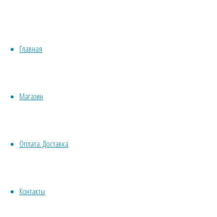
М
Медонос
Хвойные
Однолетн
Бонсай
Травы/овощи/лечебные
Пряные
Растени
Главная
Суккуленты, кактусы
Сбор сем
Другие
Все комнатные семена
Срезка
Семена растений открытого грунта
Сухоцв
Магазин
Однолетние
дл
Ядовитое
Многолетние
Почвокровные
Договор оферт
Оплата. Доставка
Кустарники
Деревья
Политика конф
Лианы
Водные
Контакты
Хвойники
© 2013-2025
Вс
Пряные/лечебные
Травушка-Мура