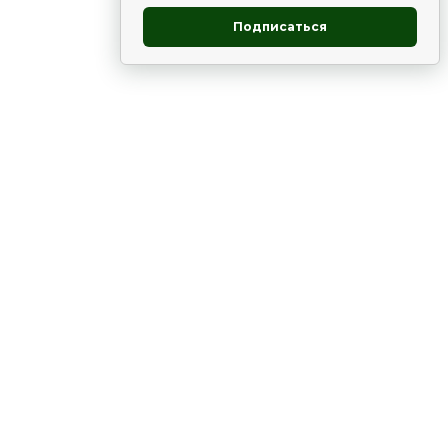
Подписаться
овник
ие
Статьи
Рододендрон
НОВОСТИ
 - юг
ВЫСТАВКИ, КОНФЕРЕНЦИИ
в России
ки
Цветник
Чай
в мире
ЛУННЫЙ КАЛЕНДАРЬ. ПРИМЕТЫ
ВСЯКО-РАЗНО