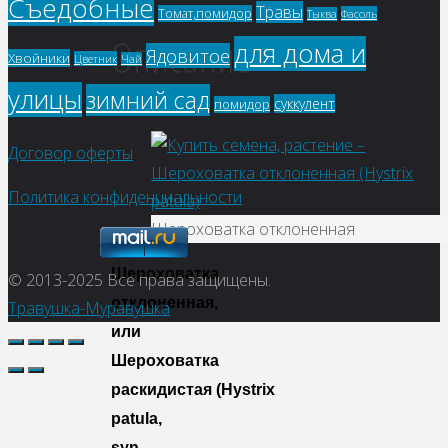
Съедобные
Травы
Томат,помидор
Фасоль
Тыква
Описание
для дома и
Ядовитое
Хвойники
Цветник
Чай
улицы
зимний сад
суккулент
помидор
Договор оферты
Политика конфиденциальности
Шероховатка отклоненная
Шероховатка
© 2013-2025
Все права защищены.
отклоненная,
Травушка-Муравушка
или
Шероховатка
раскидистая
(Hystrix
patula,
syn.