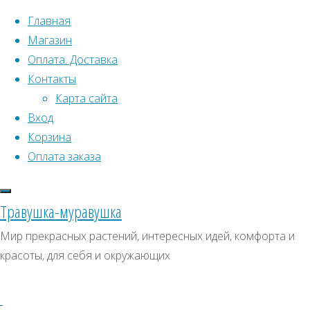
Перейти к содержимому
Главная
Магазин
Оплата. Доставка
Контакты
Карта сайта
Вход
Что искать:
Корзина
Оплата заказа
Поиск
Главная
Искать:
Архивы
Поиск
Семена
Травушка-муравушка
растений
Архивы
СКИДКИ, АКЦИИ
Мир прекрасных растений, интересных идей, комфорта и
открытого
красоты, для себя и окружающих
Категории магазина
грунта
Многолетние
Шероховатка
отклоненная
Клубни, луковицы
Семена комнатных растений