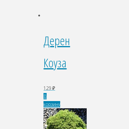
Дерен
Коуза
129
₽
В
корзину