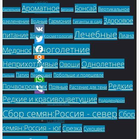
север
,
Ароматное
Бонсай
Вертикальное
Ампельное
Бегония
Срезка
,
Здоровое
Травы
Гармония
озеленение
Водные
Гиганты в саду
Лечебные
питание
Лиана
Злаки
Косметология
VK
Многолетние
Медонос
Twitter
Facebook
Однолетнее
Неприхотливые
Овощи
Odnoklassniki
Патио
Побольше и подешевле
Первоцвет
Пальма
Telegram
Редкие
Почвокровник
Пряные
Растение для тени
WhatsApp
Редкие и красивоцветущие
Viber
Рододендрон
Описание
Сбор семян:Россия - север
Детали
Сбор
Отзывы
семян:Россия - юг
Срезка
Сухоцвет
(0)