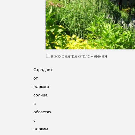
Шероховатка отклоненная
Страдает
от
жаркого
солнца
в
областях
с
жарким