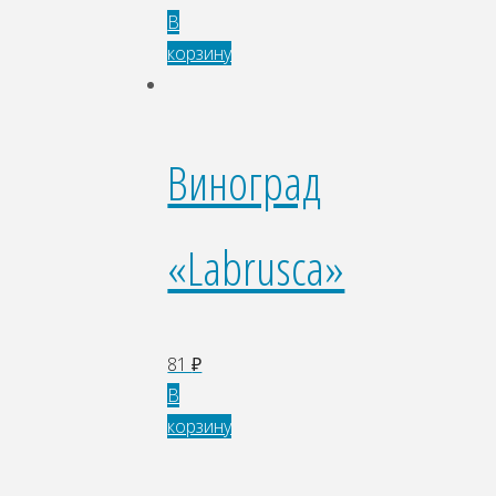
В
корзину
Виноград
«Labrusca»
81
₽
В
корзину