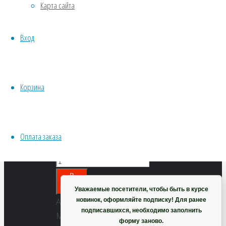
отклоненная
Карта сайта
Хвойники
Пряные/лечебные
Вход
Овощи
56
₽
Все семена открытого грунта
Эксперимент
Семена
Весь перечень семян магазина
— 6
Корзина
ИНСТРУМЕНТЫ, ОБОРУДОВАНИЕ
шт
Инструменты
Количество
Кашпо, горшки
Шероховатка
Оплата заказа
отклоненная
Корзина
В
корзину
Уважаемые посетители, чтобы быть в курсе
новинок, оформляйте подписку! Для ранее
Артикул:
подписавшихся, необходимо заполнить
М0196
форму заново.