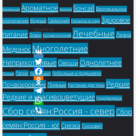
Камелия
Ароматное
Бонсай
Вертикальное
Ампельное
Бегония
японская
Здоровое
Гармония
озеленение
Водные
(Camellia
Гиганты в саду
japonica)
Лечебные
питание
Лиана
Злаки
Косметология
белая
Многолетние
Медонос
Однолетнее
Неприхотливые
VK
Овощи
Twitter
Патио
Побольше и подешевле
Первоцвет
Пальма
Facebook
Редкие
Почвокровник
Пряные
Растение для тени
Odnoklassniki
Редкие и красивоцветущие
Рододендрон
Telegram
Сбор семян:Россия - север
WhatsApp
Сбор
Предыдущее
Viber
семян:Россия - юг
Срезка
Сухоцвет
изображение