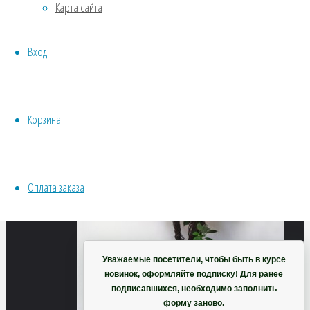
Nobilissima
Карта сайта
Хвойники
Пряные/лечебные
Вход
Овощи
Все семена открытого грунта
Эксперимент
Весь перечень семян магазина
Корзина
ИНСТРУМЕНТЫ, ОБОРУДОВАНИЕ
Инструменты
Кашпо, горшки
Оплата заказа
Корзина
Уважаемые посетители, чтобы быть в курсе
новинок, оформляйте подписку! Для ранее
подписавшихся, необходимо заполнить
форму заново.