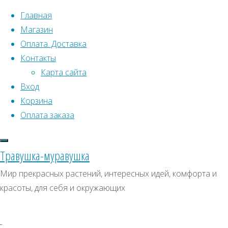
Перейти к содержимому
Главная
Магазин
Оплата. Доставка
Контакты
Карта сайта
Вход
Что искать:
Корзина
Оплата заказа
Поиск
Главная
Искать:
Архивы
Поиск
Камелия
Травушка-муравушка
Nobilissima
Камелия
Архивы
СКИДКИ, АКЦИИ
Мир прекрасных растений, интересных идей, комфорта и
Камелия
красоты, для себя и окружающих
Категории магазина
японская
японская
(Camellia
Клубни, луковицы
japonica)
Семена комнатных растений