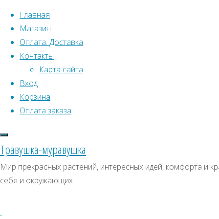
Перейти к содержимому
Главная
Магазин
Оплата. Доставка
Контакты
Карта сайта
Вход
Корзина
Что искать:
Оплата заказа
Поиск
Главная
Травушка-муравушка
Искать:
Архивы
Поиск
Рододендрон
Мир прекрасных растений, интересных идей, комфорта и кр
Форчуна
Купить
Архивы
СКИДКИ, АКЦИИ
себя и окружающих
Купить
Категории магазина
семена,
семена,
растение
Клубни, луковицы