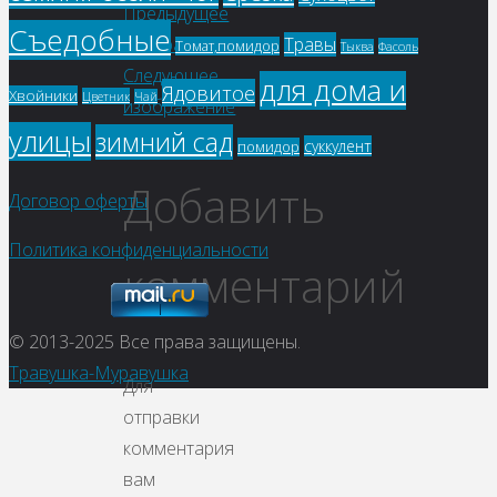
Предыдущее
Viber
Съедобные
Травы
изображение
Томат,помидор
Фасоль
Тыква
Следующее
для дома и
Ядовитое
Хвойники
Цветник
Чай
изображение
улицы
зимний сад
суккулент
помидор
Добавить
Договор оферты
Политика конфиденциальности
комментарий
© 2013-2025
Все права защищены.
Травушка-Муравушка
Для
отправки
комментария
вам