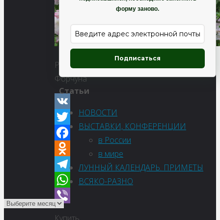
форму заново.
Подписаться
Рододендрон
Форчуна
Статьи
НОВОСТИ
VK
ВЫСТАВКИ, КОНФЕРЕНЦИИ
Twitter
в России
Facebook
в мире
Odnoklassniki
ЛУННЫЙ КАЛЕНДАРЬ. ПРИМЕТЫ
Telegram
ВСЯКО-РАЗНО
WhatsApp
Viber
Купить