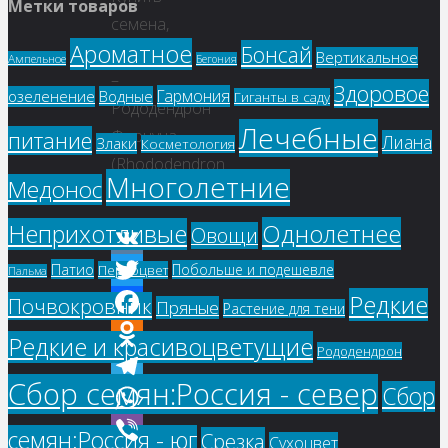
Метки товаров
семена,
Ароматное
Бонсай
растение
Вертикальное
Ампельное
Бегония
–
Здоровое
Гармония
озеленение
Водные
Гиганты в саду
Рододендрон
Лечебные
Форчуна
питание
Лиана
Злаки
Косметология
(Rhododendron
Многолетние
Медонос
fortunei)
Однолетнее
Неприхотливые
Овощи
Патио
VK
Побольше и подешевле
Первоцвет
Пальма
Редкие
Twitter
Почвокровник
Пряные
Растение для тени
Facebook
Редкие и красивоцветущие
Рододендрон
Odnoklassniki
Сбор семян:Россия - север
Сбор
Telegram
WhatsApp
семян:Россия - юг
Срезка
Сухоцвет