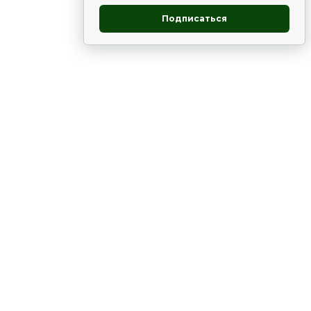
Подписаться
овник
ие
Статьи
Рододендрон
НОВОСТИ
 - юг
ВЫСТАВКИ, КОНФЕРЕНЦИИ
в России
ки
Цветник
Чай
в мире
ЛУННЫЙ КАЛЕНДАРЬ. ПРИМЕТЫ
ВСЯКО-РАЗНО