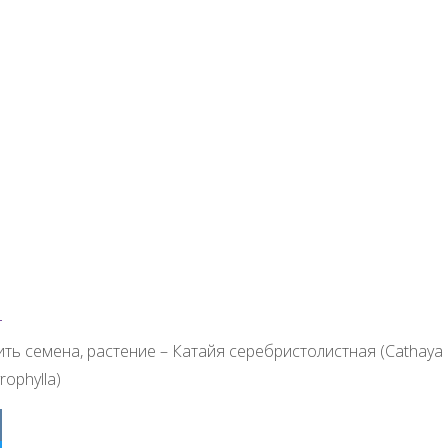
ить семена, растение – Катайя серебристолистная (Cathaya
rophylla)
ter
ebook
klassniki
egram
tsApp
r
ить семена, растение – Катайя серебристолистная (Cathaya
rophylla)