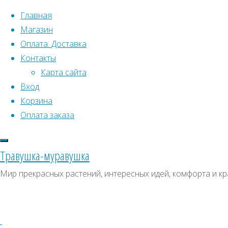
Перейти к содержимому
Главная
Магазин
Оплата. Доставка
Контакты
Карта сайта
Вход
Что искать:
Поиск
Корзина
Гла
Искать:
Оплата заказа
Архивы
Поиск
Кат
К
Архивы
СКИДКИ, АКЦИИ
Травушка-муравушка
Метки товаро
Категории магазина
К
Мир прекрасных растений, интересных идей, комфорта и кр
Аром
Клубни, луковицы
Ампельное
Семена комнатных растений
З
(
Гиганты в саду
Красивоцветущие
Декоративнолистные