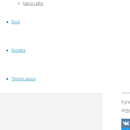
Карта сайта
Овощи
Куп
Все семена открытого грунта
argy
Вход
Эксперимент
Весь перечень семян магазина
ИНСТРУМЕНТЫ, ОБОРУДОВАНИЕ
VK
Инструменты
Корзина
Twit
Кашпо, горшки
Fac
Odno
Оплата заказа
Tel
Wha
Vibe
Куп
argy