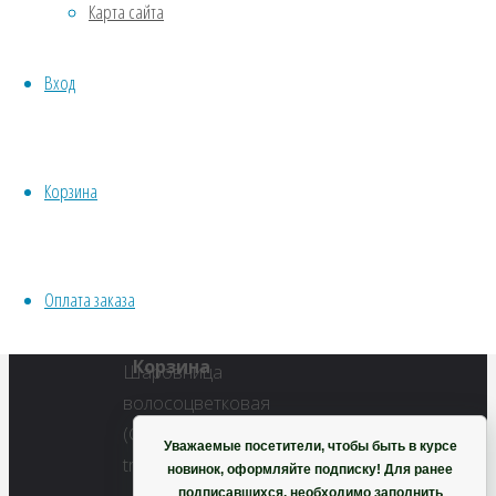
Карта сайта
Водные
Хвойники
Полный
Вход
Пряные/лечебные
размер
Овощи
600
Все семена открытого грунта
×
Эксперимент
342
Корзина
Весь перечень семян магазина
пикселей
ИНСТРУМЕНТЫ, ОБОРУДОВАНИЕ
Шаровница
Инструменты
волосоцветковая
Оплата заказа
Кашпо, горшки
Корзина
Уважаемые посетители, чтобы быть в курсе
новинок, оформляйте подписку! Для ранее
подписавшихся, необходимо заполнить