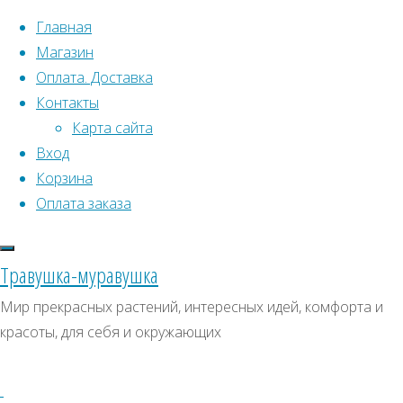
Перейти к содержимому
Главная
Магазин
Оплата. Доставка
Контакты
Карта сайта
Вход
Корзина
Что искать:
Оплата заказа
Поиск
Главная
Травушка-муравушка
Искать:
Архивы
Поиск
Шаровница
Мир прекрасных растений, интересных идей, комфорта и
волосоцветковая
Купить
Архивы
СКИДКИ, АКЦИИ
красоты, для себя и окружающих
Купить
Категории магазина
семена,
семена,
растение
Клубни, луковицы