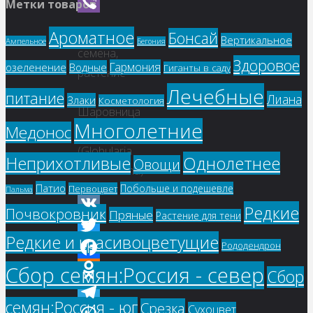
WhatsApp
Метки товаров
Viber
Купить
Ароматное
Бонсай
Вертикальное
Ампельное
Бегония
семена,
Здоровое
Гармония
озеленение
Водные
Гиганты в саду
растение
Лечебные
–
питание
Лиана
Злаки
Косметология
Шаровница
Многолетние
Медонос
волосоцветковая
(Globularia
Однолетнее
Неприхотливые
Овощи
trichosantha)
Патио
Побольше и подешевле
Первоцвет
Пальма
Редкие
Почвокровник
Пряные
Растение для тени
VK
Редкие и красивоцветущие
Рододендрон
Twitter
Сбор семян:Россия - север
Facebook
Сбор
Odnoklassniki
семян:Россия - юг
Срезка
Сухоцвет