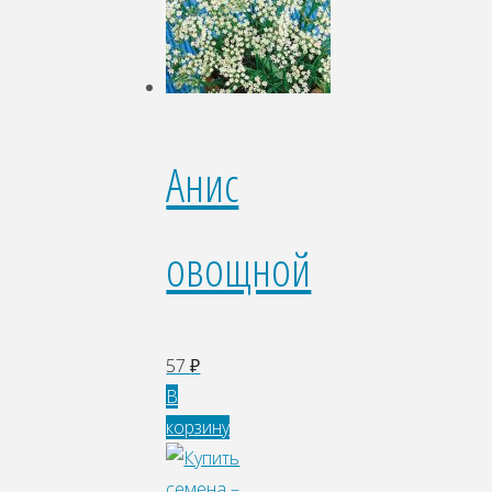
Анис
овощной
57
₽
В
корзину