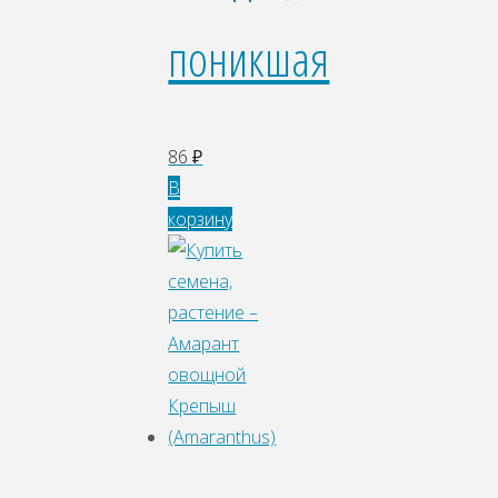
поникшая
86
₽
В
корзину