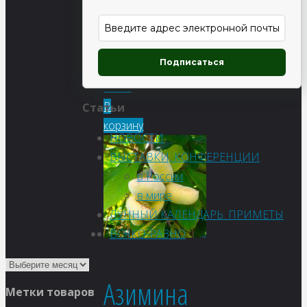
красноватая
Подписаться
126
₽
В
Статьи
корзину
НОВОСТИ
ВЫСТАВКИ, КОНФЕРЕНЦИИ
в России
в мире
ЛУННЫЙ КАЛЕНДАРЬ. ПРИМЕТЫ
ВСЯКО-РАЗНО
Азимина
Метки товаров