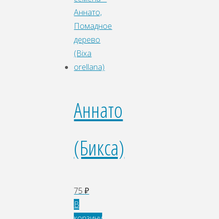
Аннато
(Бикса)
75
₽
В
корзину