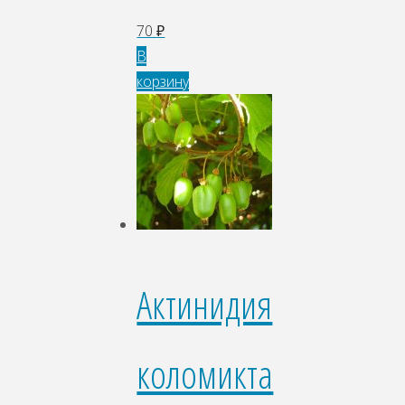
70
₽
В
корзину
Актинидия
коломикта