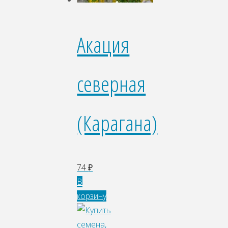
Акация
северная
(Карагана)
74
₽
В
корзину