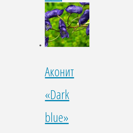
Аконит
«Dark
blue»