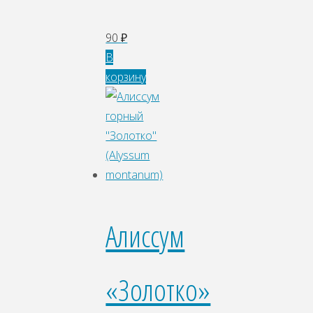
90
₽
В
корзину
Алиссум
«Золотко»