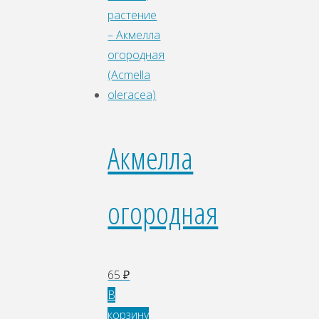
Акмелла
огородная
65
₽
В
корзину