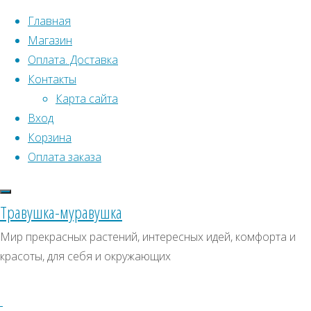
Перейти к содержимому
Главная
Магазин
Оплата. Доставка
Контакты
Карта сайта
Вход
Что искать:
Корзина
Оплата заказа
Поиск
Главная
Искать:
Архивы
Поиск
Товары
Травушка-муравушка
с
Лечебные
Архивы
СКИДКИ, АКЦИИ
Мир прекрасных растений, интересных идей, комфорта и
меткой
красоты, для себя и окружающих
Категории магазина
“Лечебные”
Клубни, луковицы
Отображение
Семена комнатных растений