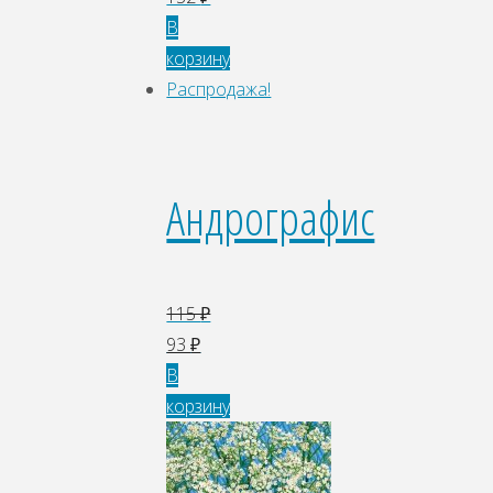
В
корзину
Распродажа!
Андрографис
115
₽
93
₽
В
корзину