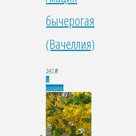
бычерогая
(Вачеллия)
347
₽
В
корзину