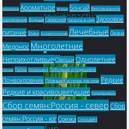
Ароматное
Бонсай
Вертикальное
Ампельное
Бегония
трехлопастная
Здоровое
Гармония
озеленение
Водные
Гиганты в саду
Лечебные
питание
Лиана
Злаки
Косметология
152
₽
Многолетние
Медонос
В
Однолетнее
Неприхотливые
корзину
Овощи
Патио
Побольше и подешевле
Первоцвет
Пальма
Редкие
Почвокровник
Пряные
Растение для тени
Редкие и красивоцветущие
Рододендрон
Сбор семян:Россия - север
Сбор
семян:Россия - юг
Срезка
Сухоцвет
Аир