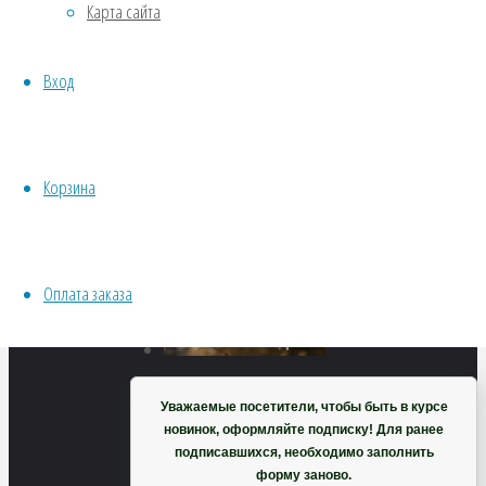
Бубенчик
Карта сайта
Хвойники
Пряные/лечебные
Вход
Овощи
Все семена открытого грунта
78
₽
Эксперимент
В
Весь перечень семян магазина
корзину
Корзина
ИНСТРУМЕНТЫ, ОБОРУДОВАНИЕ
Инструменты
Кашпо, горшки
Оплата заказа
Корзина
Уважаемые посетители, чтобы быть в курсе
Адина
новинок, оформляйте подписку! Для ранее
подписавшихся, необходимо заполнить
форму заново.