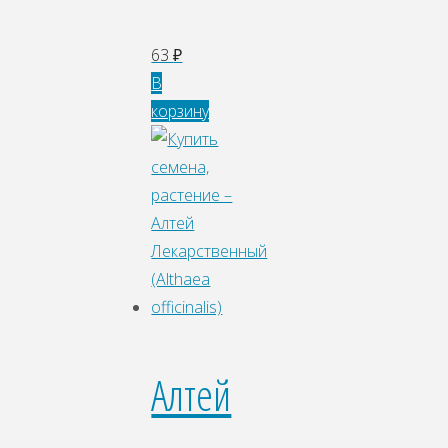
63
₽
В
корзину
Алтей