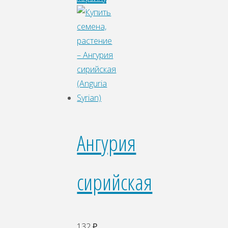
Ангурия
сирийская
132
₽