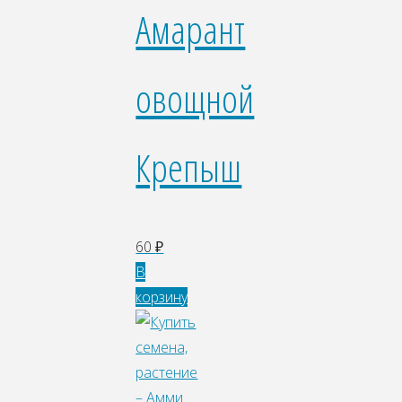
Амарант
овощной
Крепыш
60
₽
В
корзину