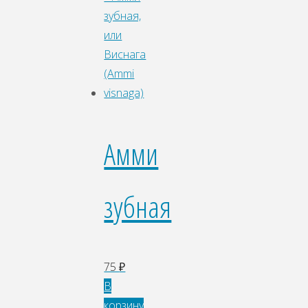
Амми
зубная
75
₽
В
корзину