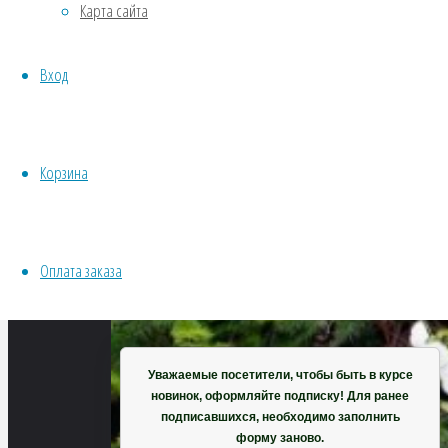
Карта сайта
450
Хвойники
×
Пряные/лечебные
300
Вход
Овощи
пикселей
Все семена открытого грунта
Княжик
Эксперимент
«Таежный
Весь перечень семян магазина
Корзина
белый»
ИНСТРУМЕНТЫ, ОБОРУДОВАНИЕ
Инструменты
Кашпо, горшки
Оплата заказа
Корзина
Уважаемые посетители, чтобы быть в курсе
новинок, оформляйте подписку! Для ранее
подписавшихся, необходимо заполнить
форму заново.