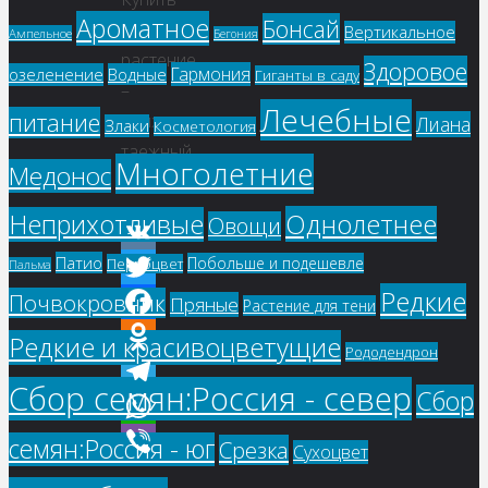
Ароматное
Бонсай
семена,
Вертикальное
Ампельное
Бегония
растение
Здоровое
Гармония
озеленение
Водные
Гиганты в саду
–
Лечебные
питание
Княжик
Лиана
Злаки
Косметология
таежный
Многолетние
Медонос
белый
Однолетнее
Неприхотливые
Овощи
Патио
Побольше и подешевле
Первоцвет
VK
Пальма
Редкие
Почвокровник
Twitter
Пряные
Растение для тени
Facebook
Редкие и красивоцветущие
Рододендрон
Odnoklassniki
Сбор семян:Россия - север
Сбор
Telegram
WhatsApp
семян:Россия - юг
Срезка
Сухоцвет
Viber