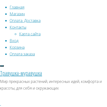
Перейти к содержимому
Главная
Магазин
Оплата. Доставка
Контакты
Карта сайта
Вход
Корзина
Что искать:
Оплата заказа
Поиск
Главная
Травушка-муравушка
Искать:
Архивы
Поиск
Мирт
Мир прекрасных растений, интересных идей, комфорта и
Вариегатный
Купить
Архивы
СКИДКИ, АКЦИИ
красоты, для себя и окружающих
Купить
Категории магазина
семена,
семена,
растение
Клубни, луковицы