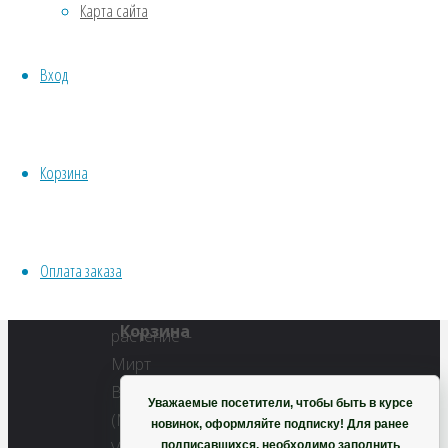
Карта сайта
Водные
Хвойники
Полный
Вход
Пряные/лечебные
размер
Овощи
450
Все семена открытого грунта
×
Эксперимент
356
Корзина
Весь перечень семян магазина
пикселей
ИНСТРУМЕНТЫ, ОБОРУДОВАНИЕ
Мирт
Инструменты
Вариегатный
Оплата заказа
Кашпо, горшки
Корзина
Уважаемые посетители, чтобы быть в курсе
новинок, оформляйте подписку! Для ранее
подписавшихся, необходимо заполнить