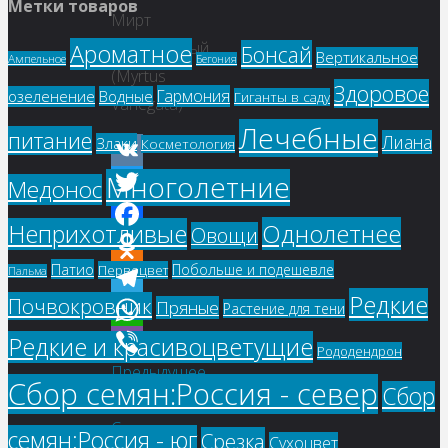
Метки товаров
Мирт
Вариегатный
Ароматное
Бонсай
Вертикальное
Ампельное
Бегония
(Myrtus
Здоровое
Гармония
озеленение
Водные
Гиганты в саду
Variegata)
Лечебные
питание
Лиана
Злаки
Косметология
Многолетние
VK
Медонос
Twitter
Однолетнее
Неприхотливые
Овощи
Facebook
Патио
Побольше и подешевле
Первоцвет
Пальма
Odnoklassniki
Редкие
Почвокровник
Пряные
Растение для тени
Telegram
Редкие и красивоцветущие
WhatsApp
Рододендрон
Предыдущее
Viber
Сбор семян:Россия - север
Сбор
изображение
Следующее
семян:Россия - юг
Срезка
Сухоцвет