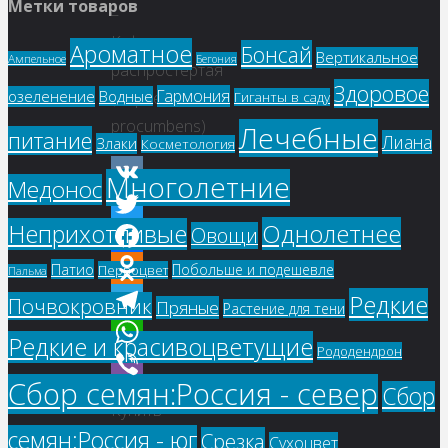
Метки товаров
–
Куфея
Ароматное
Бонсай
Вертикальное
Ампельное
Бегония
распростертая
Здоровое
Гармония
озеленение
Водные
(Сuphea
Гиганты в саду
procumbens)
Лечебные
питание
Лиана
Злаки
Косметология
Многолетние
Медонос
VK
Однолетнее
Неприхотливые
Овощи
Twitter
Facebook
Патио
Побольше и подешевле
Первоцвет
Пальма
Редкие
Odnoklassniki
Почвокровник
Пряные
Растение для тени
Telegram
Редкие и красивоцветущие
Рододендрон
WhatsApp
Сбор семян:Россия - север
Сбор
Viber
Купить
семян:Россия - юг
Срезка
семена,
Сухоцвет