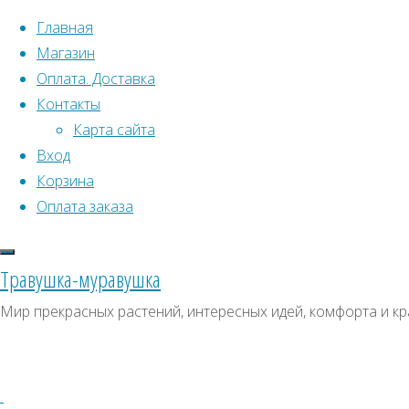
Перейти к содержимому
Главная
Магазин
Оплата. Доставка
Контакты
Карта сайта
Вход
Корзина
Что искать:
Оплата заказа
Поиск
Главная
Травушка-муравушка
Искать:
Архивы
Поиск
Куфея
Мир прекрасных растений, интересных идей, комфорта и кр
распростертая
Купить
Архивы
СКИДКИ, АКЦИИ
Купить
Категории магазина
семена,
семена,
растение
Клубни, луковицы