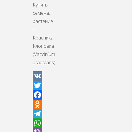
Viber
Купить
семена,
растение
–
Красника,
Клоповка
(Vaccinium
praestans)
VK
Twitter
Facebook
Odnoklassniki
Telegram