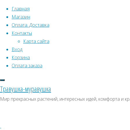
Перейти к содержимому
Главная
Магазин
Оплата. Доставка
Контакты
Карта сайта
Вход
Корзина
Что искать:
Оплата заказа
Поиск
Главная
Травушка-муравушка
Искать:
Архивы
Поиск
Красника
Мир прекрасных растений, интересных идей, комфорта и кр
(Клоповка)
Купить
Архивы
СКИДКИ, АКЦИИ
Купить
Категории магазина
семена,
семена,
растение
Клубни, луковицы