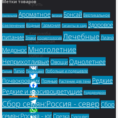
Viber
Метки товаров
Купить
семена,
Ароматное
Бонсай
Вертикальное
Ампельное
Бегония
растение
Здоровое
Гармония
озеленение
Водные
Гиганты в саду
–
Кокколоба
Лечебные
питание
Лиана
Злаки
Косметология
ягодоносная
Многолетние
(Coccoloba
Медонос
uvifera)
Однолетнее
Неприхотливые
Овощи
Патио
Побольше и подешевле
Первоцвет
Пальма
VK
Редкие
Почвокровник
Пряные
Растение для тени
Twitter
Редкие и красивоцветущие
Рододендрон
Facebook
Сбор семян:Россия - север
Odnoklassniki
Сбор
Telegram
семян:Россия - юг
Срезка
Сухоцвет