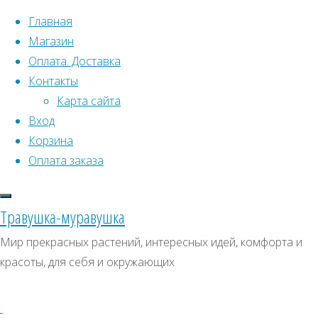
Перейти к содержимому
Главная
Магазин
Оплата. Доставка
Контакты
Карта сайта
Вход
Корзина
Что искать:
Оплата заказа
Поиск
Главная
Травушка-муравушка
Искать:
Архивы
Поиск
Кокколоба
Мир прекрасных растений, интересных идей, комфорта и
ягодоносная
Купить
Архивы
СКИДКИ, АКЦИИ
красоты, для себя и окружающих
Купить
Категории магазина
семена,
семена,
растение
Клубни, луковицы