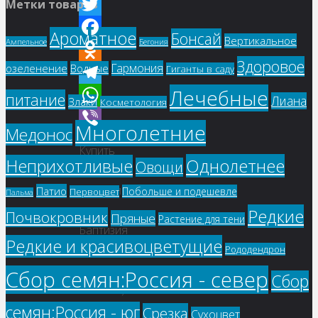
Метки товаров
VK
Twitter
Ароматное
Бонсай
Вертикальное
Ампельное
Бегония
Facebook
Здоровое
Гармония
озеленение
Водные
Гиганты в саду
Odnoklassniki
Лечебные
Telegram
питание
Лиана
Злаки
Косметология
WhatsApp
Многолетние
Медонос
Viber
Купить
Однолетнее
Неприхотливые
Овощи
семена,
растение
Патио
Побольше и подешевле
Первоцвет
Пальма
–
Редкие
Почвокровник
Пряные
Растение для тени
Баптизия
Редкие и красивоцветущие
Южная
Рододендрон
(Baptisia
Сбор семян:Россия - север
Сбор
australis)
семян:Россия - юг
Срезка
Сухоцвет