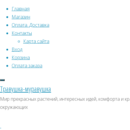
Перейти к содержимому
Главная
Магазин
Оплата. Доставка
Контакты
Карта сайта
Вход
Корзина
Что искать:
Оплата заказа
Поиск
Главная
Травушка-муравушка
Искать:
Архивы
Поиск
Баптизия
Мир прекрасных растений, интересных идей, комфорта и кра
Южная
Купить
Архивы
СКИДКИ, АКЦИИ
окружающих
Купить
Категории магазина
семена,
семена,
растение
Клубни, луковицы