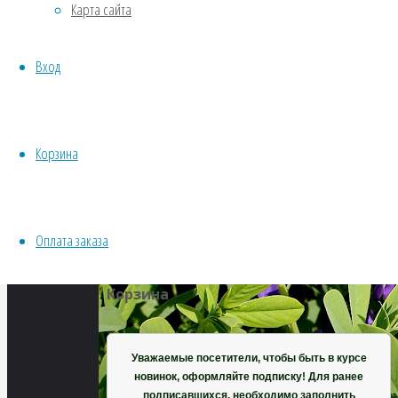
Карта сайта
Водные
Хвойники
Полный
Вход
Пряные/лечебные
размер
Овощи
512
Все семена открытого грунта
×
Эксперимент
324
Корзина
Весь перечень семян магазина
пикселей
ИНСТРУМЕНТЫ, ОБОРУДОВАНИЕ
Баптизия
Инструменты
Южная
Оплата заказа
Кашпо, горшки
Корзина
Уважаемые посетители, чтобы быть в курсе
новинок, оформляйте подписку! Для ранее
подписавшихся, необходимо заполнить