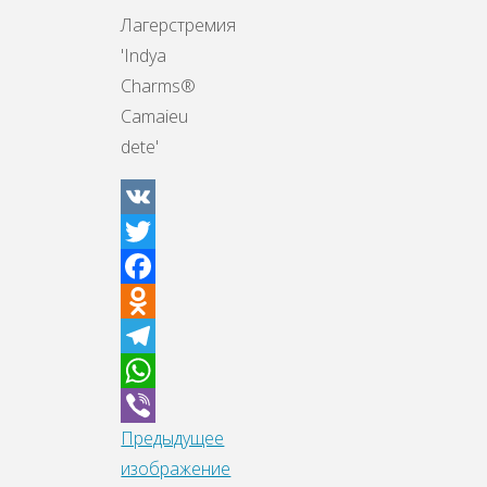
Лагерстремия
'Indya
Charms®
Camaieu
dete'
VK
Twitter
Facebook
Odnoklassniki
Telegram
WhatsApp
Предыдущее
Viber
изображение