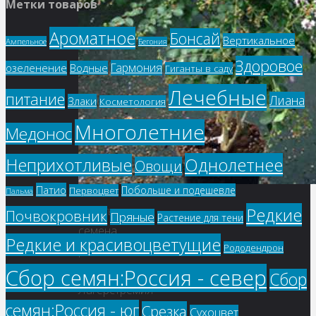
Метки товаров
Ароматное
Бонсай
Вертикальное
Ампельное
Бегония
Здоровое
Гармония
озеленение
Водные
Гиганты в саду
Лечебные
питание
Лиана
Злаки
Косметология
Многолетние
Медонос
Однолетнее
Неприхотливые
Овощи
Патио
Побольше и подешевле
Первоцвет
Пальма
Редкие
Купить
Почвокровник
Пряные
Растение для тени
семена,
Редкие и красивоцветущие
Рододендрон
растение
–
Сбор семян:Россия - север
Сбор
Лагерстремия
семян:Россия - юг
Срезка
‘Indya
Сухоцвет