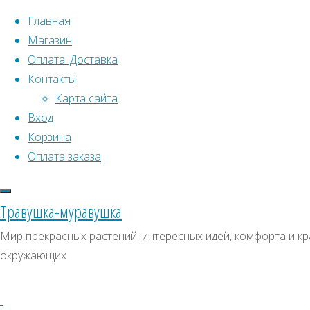
Перейти к содержимому
Главная
Магазин
Оплата. Доставка
Контакты
Карта сайта
Вход
Корзина
Что искать:
Оплата заказа
Поиск
Главная
Травушка-муравушка
Искать:
Архивы
Поиск
Лагерстремия
Мир прекрасных растений, интересных идей, комфорта и кра
'Indya
Купить
Архивы
СКИДКИ, АКЦИИ
окружающих
Charms®
Категории магазина
Camaieu
семена,
dete'
Клубни, луковицы