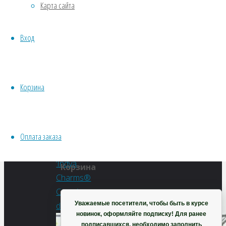
Карта сайта
Водные
dete’
Хвойники
Вход
Пряные/лечебные
Овощи
Полный
Все семена открытого грунта
размер
Эксперимент
Корзина
550
Весь перечень семян магазина
×
ИНСТРУМЕНТЫ, ОБОРУДОВАНИЕ
735
Инструменты
пикселей
Оплата заказа
Кашпо, горшки
Лагерстремия
‘Indya
Корзина
Charms®
Camaieu
Уважаемые посетители, чтобы быть в курсе
dete’
новинок, оформляйте подписку! Для ранее
подписавшихся, необходимо заполнить