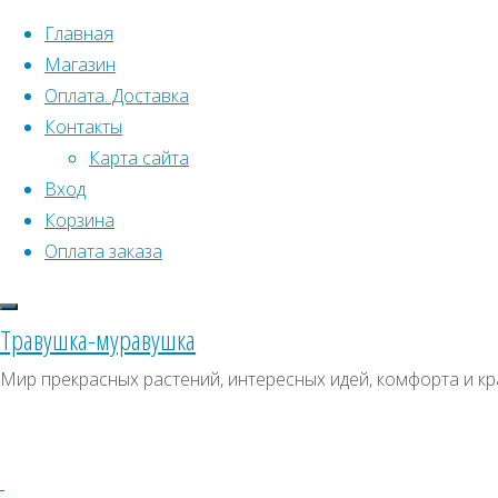
Перейти к содержимому
Главная
Магазин
Оплата. Доставка
Контакты
Карта сайта
Вход
Корзина
Что искать:
Оплата заказа
Поиск
Главная
Травушка-муравушка
Искать:
Архивы
Поиск
Полипогон
Мир прекрасных растений, интересных идей, комфорта и кр
горный
Купить
Архивы
СКИДКИ, АКЦИИ
Купить
Категории магазина
семена,
семена,
растение
Клубни, луковицы