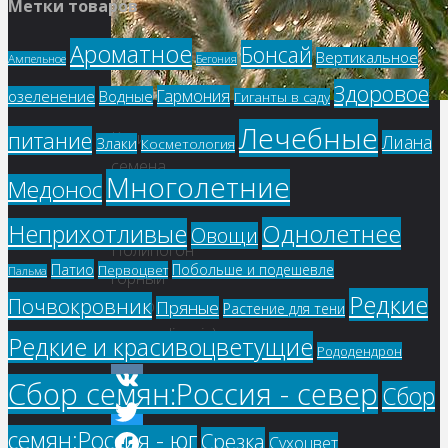
Метки товаров
Ароматное
Бонсай
Вертикальное
Ампельное
Бегония
Здоровое
Гармония
озеленение
Водные
Гиганты в саду
Лечебные
питание
Купить
Лиана
Злаки
Косметология
семена,
Многолетние
Медонос
растение
–
Однолетнее
Неприхотливые
Овощи
Полипогон
Патио
Побольше и подешевле
Первоцвет
Пальма
горный
Редкие
Почвокровник
(Polypogon
Пряные
Растение для тени
monspeliensis)
Редкие и красивоцветущие
Рододендрон
Сбор семян:Россия - север
Сбор
VK
семян:Россия - юг
Срезка
Сухоцвет
Twitter