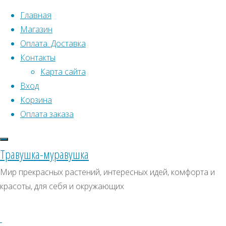
Перейти к содержимому
Главная
Магазин
Оплата. Доставка
Контакты
Карта сайта
Вход
Корзина
Что искать:
Оплата заказа
Поиск
Главная
Травушка-муравушка
Искать:
Архивы
Поиск
Гортензия
Мир прекрасных растений, интересных идей, комфорта и
вьющаяся
Купить
Архивы
СКИДКИ, АКЦИИ
красоты, для себя и окружающих
Alba
Категории магазина
Купить
семена
семена
Клубни, луковицы