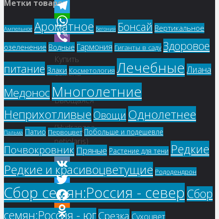
Метки товаров
Odnoklassniki
Telegram
Ароматное
Бонсай
Вертикальное
Ампельное
Бегония
WhatsApp
Здоровое
Гармония
озеленение
Водные
Гиганты в саду
Viber
Купить
Лечебные
питание
Лиана
Злаки
Косметология
семена
–
Многолетние
Медонос
Вьющаяся
Однолетнее
Неприхотливые
Овощи
гортензия
(Hydrangea
Патио
Побольше и подешевле
Первоцвет
Пальма
petiolaris)
Редкие
Почвокровник
Пряные
Растение для тени
Редкие и красивоцветущие
Рододендрон
VK
Сбор семян:Россия - север
Сбор
Twitter
Facebook
семян:Россия - юг
Срезка
Сухоцвет