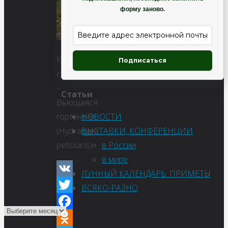
форму заново.
Купить
Подписаться
семена
–
Статьи
Вьющаяся
НОВОСТИ
гортензия
ВЫСТАВКИ, КОНФЕРЕНЦИИ
(Hydrangea
в России
petiolaris)
в мире
ЛУННЫЙ КАЛЕНДАРЬ. ПРИМЕТЫ
VK
ВСЯКО-РАЗНО
Twitter
Facebook