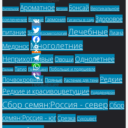
Шоколадная
Ароматное
Бонсай
зебра
Вертикальное
Ампельное
Бегония
Здоровое
Гармония
озеленение
Водные
Гиганты в саду
Лечебные
VK
питание
Лиана
Злаки
Косметология
Twitter
Многолетние
Медонос
Facebook
Однолетнее
Неприхотливые
Odnoklassniki
Овощи
Telegram
Патио
Побольше и подешевле
Первоцвет
Пальма
WhatsApp
Редкие
Почвокровник
Пряные
Растение для тени
Предыдущее
Viber
Редкие и красивоцветущие
изображение
Рододендрон
Следующее
Сбор семян:Россия - север
Сбор
изображение
семян:Россия - юг
Срезка
Сухоцвет