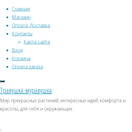
Перейти к содержимому
Главная
Магазин
Оплата. Доставка
Контакты
Карта сайта
Вход
Что искать:
Корзина
Оплата заказа
Поиск
Главная
Искать:
Архивы
Поиск
Томат
Травушка-муравушка
Шоколадная
Купить
Архивы
СКИДКИ, АКЦИИ
Мир прекрасных растений, интересных идей, комфорта и
зебра
красоты, для себя и окружающих
Категории магазина
Купить
семена
семена
Клубни, луковицы
–
Семена комнатных растений