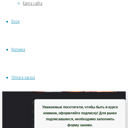
Карта сайта
Хвойники
пикселей
Пряные/лечебные
Томат
Вход
Овощи
Шоколадная
Все семена открытого грунта
зебра
Эксперимент
Весь перечень семян магазина
Корзина
ИНСТРУМЕНТЫ, ОБОРУДОВАНИЕ
Инструменты
Кашпо, горшки
Оплата заказа
Корзина
Купить
Уважаемые посетители, чтобы быть в курсе
семена
новинок, оформляйте подписку! Для ранее
–
подписавшихся, необходимо заполнить
форму заново.
Томат