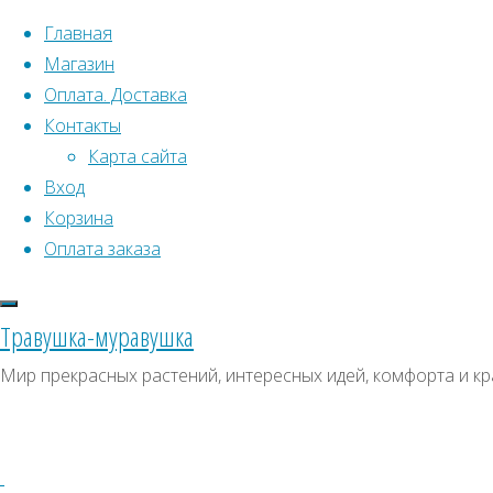
Перейти к содержимому
Главная
Магазин
Оплата. Доставка
Контакты
Карта сайта
Вход
Корзина
Что искать:
Оплата заказа
Поиск
Главная
Травушка-муравушка
Искать:
Архивы
Поиск
Мискантус
Мир прекрасных растений, интересных идей, комфорта и кр
китайский
Купить
Архивы
СКИДКИ, АКЦИИ
'Yakushima
Категории магазина
Dwarf'
семена
Купить
Клубни, луковицы