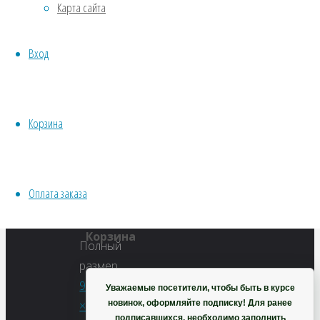
Карта сайта
Водные
(Miscanthus
Хвойники
Вход
Пряные/лечебные
sinensis
Овощи
Все семена открытого грунта
Эксперимент
Корзина
‘Yakushima
Весь перечень семян магазина
ИНСТРУМЕНТЫ, ОБОРУДОВАНИЕ
Dwarf’)
Инструменты
Оплата заказа
Кашпо, горшки
Корзина
Полный
размер
900
Уважаемые посетители, чтобы быть в курсе
новинок, оформляйте подписку! Для ранее
×
подписавшихся, необходимо заполнить