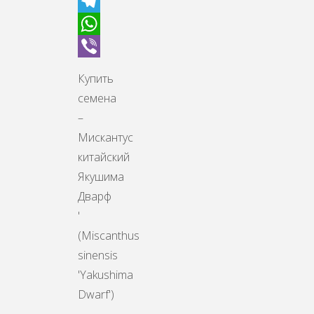
Odnoklassniki
Telegram
WhatsApp
Viber
Купить
семена
–
Мискантус
китайский
Якушима
Дварф
'
(Miscanthus
sinensis
'Yakushima
Dwarf')