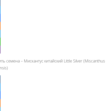
ter
ebook
klassniki
egram
tsApp
r
ть семена – Мискантус китайский Little Silver (Miscanthus
nsis)
ter
ebook