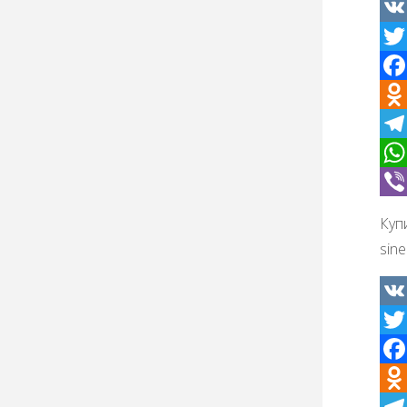
VK
Twit
Fac
Odno
Tel
Wha
Vibe
Купи
sine
VK
Twit
Fac