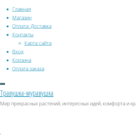
Перейти к содержимому
Главная
Магазин
Оплата. Доставка
Контакты
Карта сайта
Вход
Что искать:
Поиск
Корзина
Гла
Искать:
Оплата заказа
Архивы
Поиск
Миск
К
Архивы
СКИДКИ, АКЦИИ
Травушка-муравушка
Метки товаро
Категории магазина
М
Мир прекрасных растений, интересных идей, комфорта и кр
Аром
Клубни, луковицы
Ампельное
Семена комнатных растений
З
S
Гиганты в саду
Красивоцветущие
Декоративнолистные