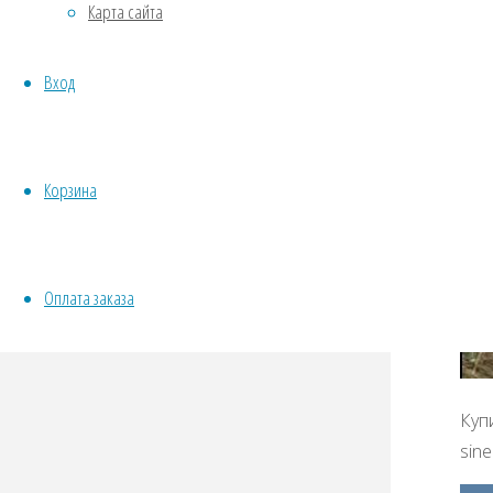
Карта сайта
Овощи
Все семена открытого грунта
Вход
Эксперимент
Весь перечень семян магазина
ИНСТРУМЕНТЫ, ОБОРУДОВАНИЕ
Инструменты
Корзина
Кашпо, горшки
Оплата заказа
Купи
sine