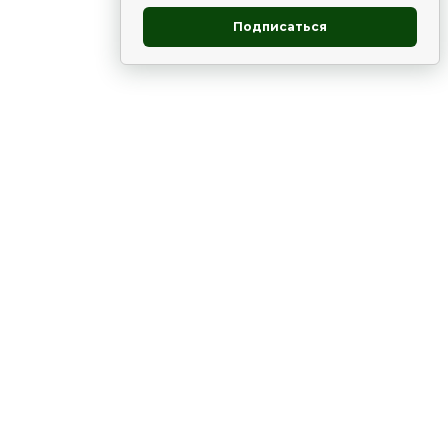
Подписаться
овник
ие
Статьи
Рододендрон
НОВОСТИ
 - юг
ВЫСТАВКИ, КОНФЕРЕНЦИИ
в России
ки
Цветник
Чай
в мире
ЛУННЫЙ КАЛЕНДАРЬ. ПРИМЕТЫ
ВСЯКО-РАЗНО