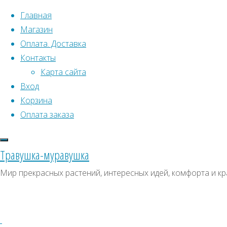
Перейти к содержимому
Главная
Магазин
Оплата. Доставка
Контакты
Карта сайта
Вход
Что искать:
Поиск
Корзина
Гла
Искать:
Оплата заказа
Архивы
Поиск
Кам
К
Архивы
СКИДКИ, АКЦИИ
Травушка-муравушка
Метки товаро
Категории магазина
К
Мир прекрасных растений, интересных идей, комфорта и кр
Аром
Клубни, луковицы
Ампельное
Семена комнатных растений
З
Р
Гиганты в саду
Красивоцветущие
Декоративнолистные