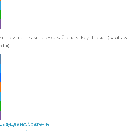
klassniki
egram
tsApp
r
ить семена – Камнеломка Хайлендер Роуз Шейдс (Saxifraga
dsii)
ter
ebook
klassniki
egram
tsApp
дыдущее изображение
r