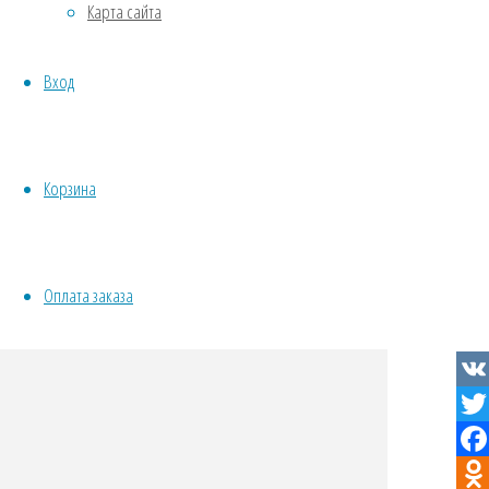
Карта сайта
Овощи
Все семена открытого грунта
Вход
Эксперимент
Весь перечень семян магазина
ИНСТРУМЕНТЫ, ОБОРУДОВАНИЕ
Инструменты
Корзина
Кашпо, горшки
Куп
Оплата заказа
Aren
VK
Twit
Fac