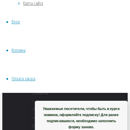
Карта сайта
Хвойники
пикселей
Пряные/лечебные
Лён
Вход
Овощи
«Компактум»
Все семена открытого грунта
(жёлтый)
Эксперимент
Весь перечень семян магазина
Корзина
ИНСТРУМЕНТЫ, ОБОРУДОВАНИЕ
Инструменты
Кашпо, горшки
Оплата заказа
Купить
Корзина
семена
–
Лён
Уважаемые посетители, чтобы быть в курсе
новинок, оформляйте подписку! Для ранее
«Компактум»
подписавшихся, необходимо заполнить
(жёлтый)
форму заново.