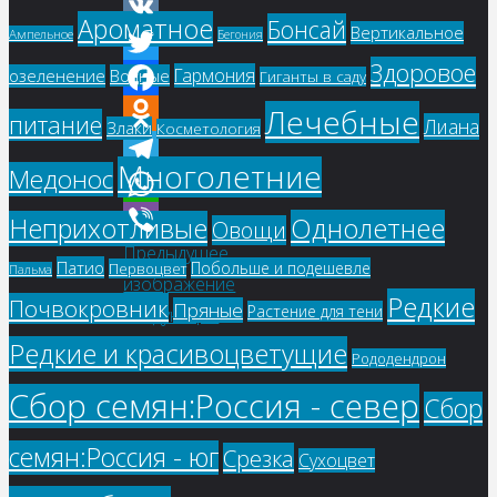
Ароматное
Бонсай
Вертикальное
Ампельное
Бегония
VK
Здоровое
Гармония
озеленение
Водные
Twitter
Гиганты в саду
Лечебные
Facebook
питание
Лиана
Злаки
Косметология
Odnoklassniki
Многолетние
Медонос
Telegram
WhatsApp
Однолетнее
Неприхотливые
Овощи
Предыдущее
Viber
Патио
Побольше и подешевле
Первоцвет
Пальма
изображение
Редкие
Почвокровник
Пряные
Растение для тени
Следующее
изображение
Редкие и красивоцветущие
Рододендрон
Сбор семян:Россия - север
Сбор
семян:Россия - юг
Срезка
Сухоцвет