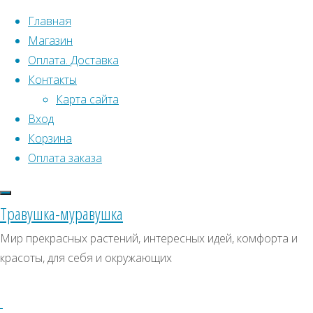
Перейти к содержимому
Главная
Магазин
Оплата. Доставка
Контакты
Карта сайта
Вход
Что искать:
Корзина
Оплата заказа
Поиск
Главная
Искать:
Архивы
Поиск
Лён
Травушка-муравушка
"Компактум"
Купить
Архивы
СКИДКИ, АКЦИИ
Мир прекрасных растений, интересных идей, комфорта и
(жёлтый)
красоты, для себя и окружающих
Категории магазина
Купить
семена
семена
Клубни, луковицы
–
Семена комнатных растений