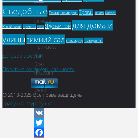
Viber
Съедобные
Травы
Купить
Томат,помидор
Фасоль
Тыква
семена
для дома и
Ядовитое
Хвойники
Цветник
Чай
–
улицы
зимний сад
Экзакум
суккулент
помидор
Принцесс
Дип
Договор оферты
Блю
Политика конфиденциальности
(Exacum
Princess
Deep
© 2013-2025
Все права защищены.
Blue)
Травушка-Муравушка
VK
Twitter