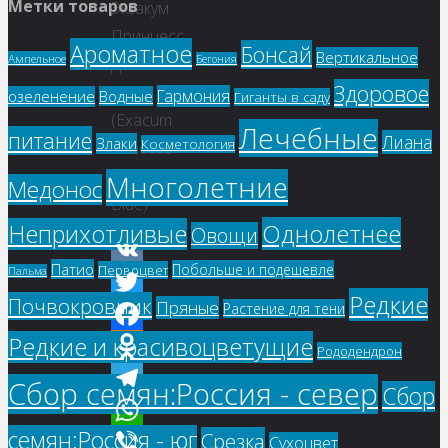
Метки товаров
Экзакум
Принцесс
Ароматное
Бонсай
Вертикальное
Ампельное
Бегония
Дип
Здоровое
Блю
Гармония
озеленение
Водные
Гиганты в саду
(Exacum
Лечебные
питание
Лиана
Злаки
Косметология
Princess
Deep
Многолетние
Медонос
Blue)
Однолетнее
Неприхотливые
Овощи
Патио
Побольше и подешевле
Первоцвет
Пальма
VK
Редкие
Почвокровник
Пряные
Растение для тени
Twitter
Редкие и красивоцветущие
Facebook
Рододендрон
Odnoklassniki
Сбор семян:Россия - север
Сбор
Telegram
семян:Россия - юг
Срезка
WhatsApp
Сухоцвет