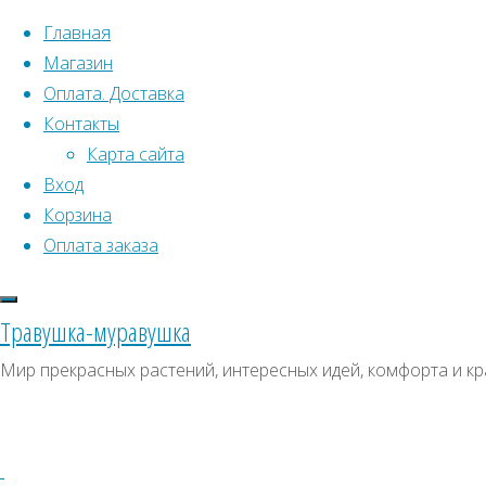
Перейти к содержимому
Главная
Магазин
Оплата. Доставка
Контакты
Карта сайта
Вход
Корзина
Что искать:
Оплата заказа
Поиск
Главная
Травушка-муравушка
Искать:
Архивы
Поиск
Ладанник
Мир прекрасных растений, интересных идей, комфорта и кр
Канарский
Купить
Архивы
СКИДКИ, АКЦИИ
Купить
Категории магазина
семена
семена
–
Клубни, луковицы