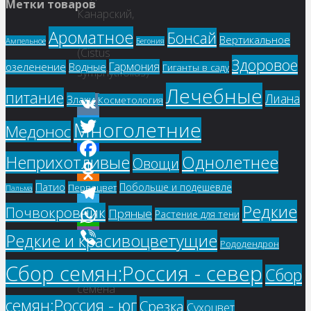
Метки товаров
Канарский,
Кистус
Ароматное
Бонсай
Вертикальное
Ампельное
Бегония
(Cistus
Здоровое
Гармония
озеленение
Водные
Гиганты в саду
symphytifolius)
Лечебные
питание
Лиана
Злаки
Косметология
Многолетние
VK
Медонос
Twitter
Однолетнее
Неприхотливые
Овощи
Facebook
Патио
Побольше и подешевле
Первоцвет
Пальма
Odnoklassniki
Редкие
Почвокровник
Пряные
Растение для тени
Telegram
Редкие и красивоцветущие
WhatsApp
Рододендрон
Viber
Сбор семян:Россия - север
Купить
Сбор
семена
семян:Россия - юг
Срезка
Сухоцвет
–