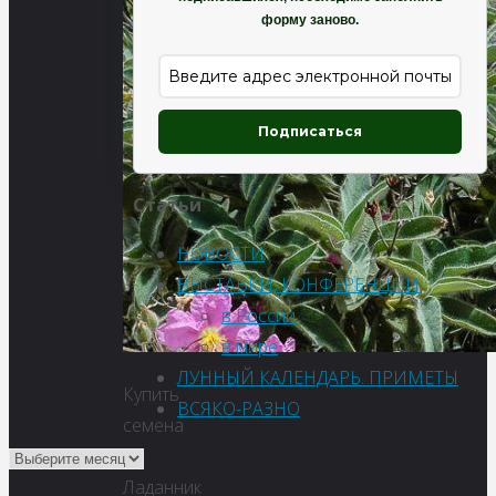
форму заново.
Подписаться
Статьи
НОВОСТИ
ВЫСТАВКИ, КОНФЕРЕНЦИИ
в России
в мире
ЛУННЫЙ КАЛЕНДАРЬ. ПРИМЕТЫ
Купить
ВСЯКО-РАЗНО
семена
–
Ладанник