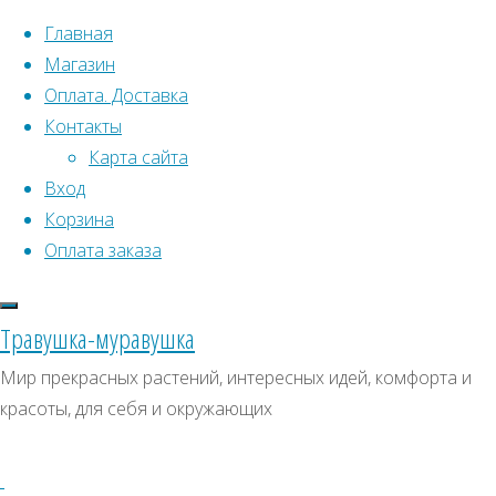
Перейти к содержимому
Главная
Магазин
Оплата. Доставка
Контакты
Карта сайта
Вход
Что искать:
Корзина
Оплата заказа
Поиск
Главная
Искать:
Архивы
Поиск
Гвоздика
Травушка-муравушка
Кнаппа
Купить
Архивы
СКИДКИ, АКЦИИ
Мир прекрасных растений, интересных идей, комфорта и
(жёлтая)
красоты, для себя и окружающих
Категории магазина
Купить
семена
семена
Клубни, луковицы
–
Семена комнатных растений