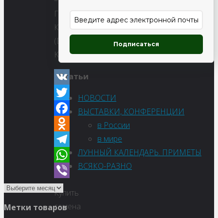
–
Гвоздика
Кнаппа
(Dianthus
Подписаться
Knappi)
Статьи
VK
НОВОСТИ
Twitter
ВЫСТАВКИ, КОНФЕРЕНЦИИ
Facebook
в России
в мире
Odnoklassniki
ЛУННЫЙ КАЛЕНДАРЬ. ПРИМЕТЫ
Telegram
ВСЯКО-РАЗНО
WhatsApp
Viber
Купить
семена
Метки товаров