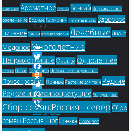
–
Ароматное
Бонсай
Вертикальное
Гвоздика
Ампельное
Бегония
Кнаппа
Здоровое
Гармония
озеленение
Водные
Гиганты в саду
(Dianthus
Лечебные
питание
Лиана
Злаки
Knappi)
Косметология
Многолетние
Медонос
VK
Однолетнее
Неприхотливые
Овощи
Twitter
Патио
Побольше и подешевле
Первоцвет
Пальма
Facebook
Редкие
Почвокровник
Пряные
Растение для тени
Odnoklassniki
Редкие и красивоцветущие
Telegram
Рододендрон
WhatsApp
Сбор семян:Россия - север
Сбор
Предыдущее
Viber
семян:Россия - юг
Срезка
изображение
Сухоцвет