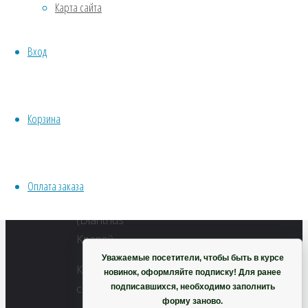
Карта сайта
800
Хвойники
×
Пряные/лечебные
600
Вход
Овощи
пикселей
Все семена открытого грунта
Гвоздика
Эксперимент
Кнаппа
Весь перечень семян магазина
Корзина
(жёлтая)
ИНСТРУМЕНТЫ, ОБОРУДОВАНИЕ
Инструменты
Кашпо, горшки
Оплата заказа
Корзина
Уважаемые посетители, чтобы быть в курсе
Купить
новинок, оформляйте подписку! Для ранее
семена
подписавшихся, необходимо заполнить
форму заново.