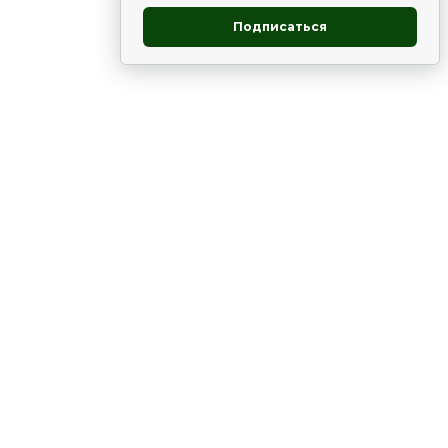
Подписаться
овник
ие
Статьи
Рододендрон
НОВОСТИ
 - юг
ВЫСТАВКИ, КОНФЕРЕНЦИИ
в России
ки
Цветник
Чай
в мире
ЛУННЫЙ КАЛЕНДАРЬ. ПРИМЕТЫ
ВСЯКО-РАЗНО