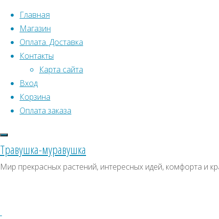
Перейти к содержимому
Главная
Магазин
Оплата. Доставка
Контакты
Карта сайта
Вход
Что искать:
Поиск
Корзина
Гла
Искать:
Оплата заказа
Архивы
Поиск
Уте
К
Архивы
СКИДКИ, АКЦИИ
Травушка-муравушка
Метки товаро
Категории магазина
м
Мир прекрасных растений, интересных идей, комфорта и кр
Аром
Клубни, луковицы
Ампельное
Семена комнатных растений
З
Щ
Гиганты в саду
Красивоцветущие
Декоративнолистные