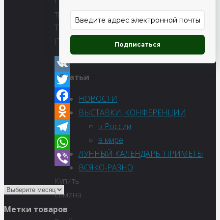
Грибная
трава,
Тригонелла
(Trigonella)
Подписаться
Статьи
VK
Twitter
НОВОСТИ
Facebook
ВЫСТАВКИ, КОНФЕРЕНЦИИ
в России
Odnoklassniki
в мире
Telegram
ЛУННЫЙ КАЛЕНДАРЬ. ПРИМЕТЫ
WhatsApp
ВСЯКО-РАЗНО
Viber
Купить
семена
–
Метки товаров