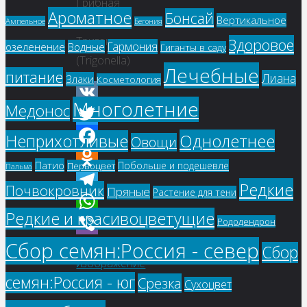
Грибная
Ароматное
Бонсай
Вертикальное
трава,
Ампельное
Бегония
Тригонелла
Здоровое
Гармония
озеленение
Водные
Гиганты в саду
(Trigonella)
Лечебные
питание
Лиана
Злаки
Косметология
Многолетние
Медонос
VK
Twitter
Однолетнее
Неприхотливые
Овощи
Facebook
Патио
Побольше и подешевле
Первоцвет
Пальма
Odnoklassniki
Редкие
Почвокровник
Пряные
Растение для тени
Telegram
Редкие и красивоцветущие
Рододендрон
WhatsApp
Предыдущее
Сбор семян:Россия - север
Viber
Сбор
изображение
семян:Россия - юг
Срезка
Сухоцвет