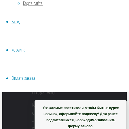
Карта сайта
940
Хвойники
×
Пряные/лечебные
628
Вход
Овощи
пикселей
Все семена открытого грунта
Грибная
Эксперимент
трава
Весь перечень семян магазина
Корзина
ИНСТРУМЕНТЫ, ОБОРУДОВАНИЕ
Инструменты
Кашпо, горшки
Оплата заказа
Корзина
Купить
Уважаемые посетители, чтобы быть в курсе
семена
новинок, оформляйте подписку! Для ранее
–
подписавшихся, необходимо заполнить
форму заново.