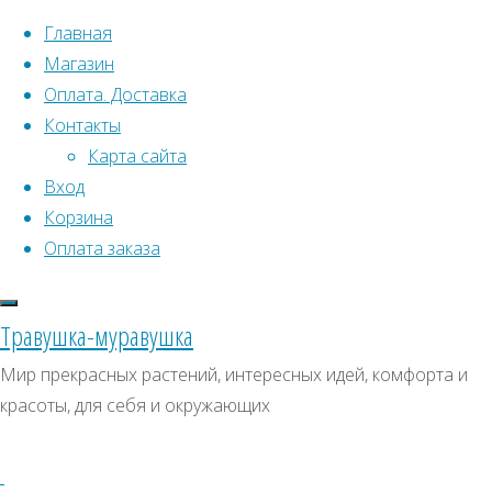
Перейти к содержимому
Главная
Магазин
Оплата. Доставка
Контакты
Карта сайта
Вход
Что искать:
Корзина
Оплата заказа
Поиск
Главная
Искать:
Архивы
Поиск
Грибная
Травушка-муравушка
трава
Купить
Архивы
СКИДКИ, АКЦИИ
Мир прекрасных растений, интересных идей, комфорта и
Купить
красоты, для себя и окружающих
Категории магазина
семена
семена
–
Клубни, луковицы
Грибная
Семена комнатных растений