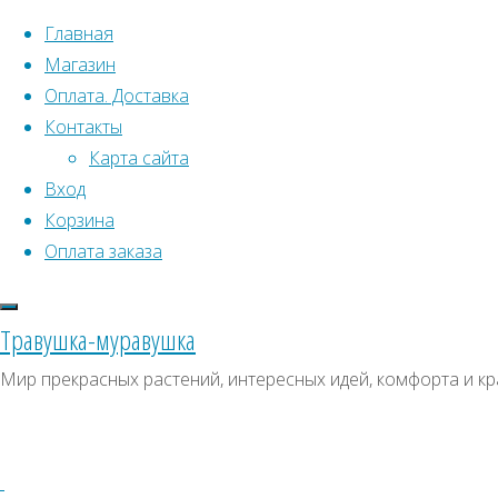
Перейти к содержимому
Главная
Магазин
Оплата. Доставка
Контакты
Карта сайта
Вход
Корзина
Что искать:
Оплата заказа
Поиск
Главная
Травушка-муравушка
Искать:
Архивы
Поиск
Камелия
Мир прекрасных растений, интересных идей, комфорта и кр
горная
Купить
Архивы
СКИДКИ, АКЦИИ
Setsugekka
Категории магазина
Купить
семена
семена
Клубни, луковицы