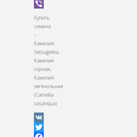
WhatsApp
Viber
Купить
семена
–
Камелия
Setsugekka,
Камелия
горная,
Камелия
эвгенольная
(Camellia
sasanqua)
VK