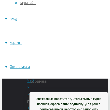
Карта сайта
Водные
эвгенольная
Хвойники
Вход
Пряные/лечебные
(Camellia
Овощи
Все семена открытого грунта
Эксперимент
Корзина
sasanqua)
Весь перечень семян магазина
ИНСТРУМЕНТЫ, ОБОРУДОВАНИЕ
Инструменты
Оплата заказа
Полный
Кашпо, горшки
размер
950
Корзина
×
706
Уважаемые посетители, чтобы быть в курсе
пикселей
новинок, оформляйте подписку! Для ранее
Камелия
подписавшихся, необходимо заполнить