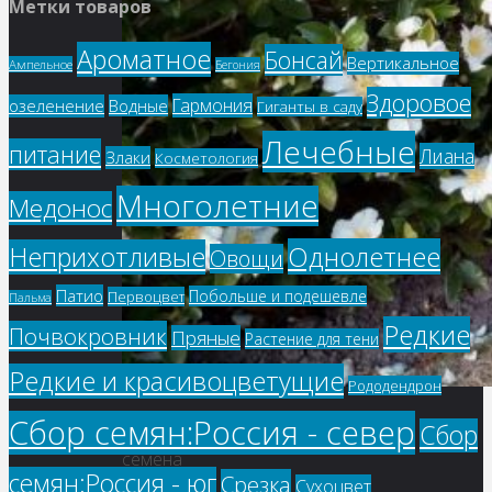
Метки товаров
Ароматное
Бонсай
Вертикальное
Ампельное
Бегония
Здоровое
Гармония
озеленение
Водные
Гиганты в саду
Лечебные
питание
Лиана
Злаки
Косметология
Многолетние
Медонос
Однолетнее
Неприхотливые
Овощи
Патио
Побольше и подешевле
Первоцвет
Пальма
Редкие
Почвокровник
Пряные
Растение для тени
Редкие и красивоцветущие
Рододендрон
Сбор семян:Россия - север
Купить
Сбор
семена
семян:Россия - юг
Срезка
Сухоцвет
–