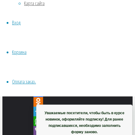
Карта сайта
Хвойники
Пряные/лечебные
Вход
Овощи
Все семена открытого грунта
Эксперимент
Весь перечень семян магазина
Корзина
ИНСТРУМЕНТЫ, ОБОРУДОВАНИЕ
Инструменты
Кашпо, горшки
Оплата заказа
VK
Корзина
Twitter
Facebook
Odnoklassniki
Уважаемые посетители, чтобы быть в курсе
новинок, оформляйте подписку! Для ранее
Telegram
подписавшихся, необходимо заполнить
WhatsApp
форму заново.