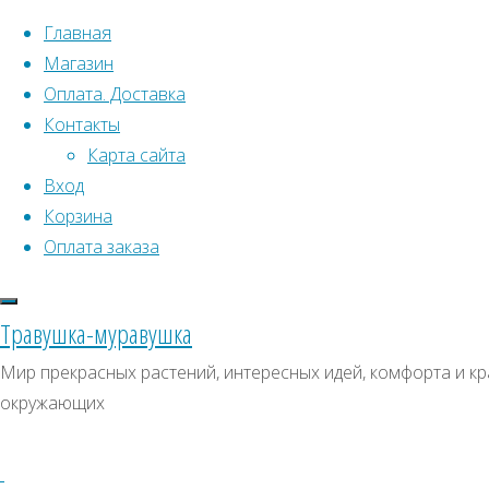
Перейти к содержимому
Главная
Магазин
Оплата. Доставка
Контакты
Карта сайта
Вход
Что искать:
Корзина
Оплата заказа
Поиск
Главная
Искать:
Архивы
Поиск
ПК311
Травушка-муравушка
ПК311
ПК311
Архивы
СКИДКИ, АКЦИИ
Мир прекрасных растений, интересных идей, комфорта и кра
окружающих
Категории магазина
Клубни, луковицы
Полный
Семена комнатных растений