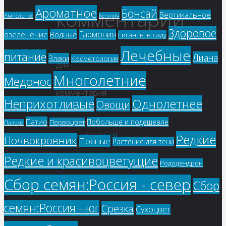
Ароматное
комментарий
Бонсай
Вертикальное
Ампельное
Бегония
Здоровое
Гармония
озеленение
Водные
Гиганты в саду
Лечебные
питание
Лиана
Злаки
Косметология
Для
Многолетние
отправки
Медонос
комментария
Однолетнее
Неприхотливые
Овощи
вам
необходимо
Патио
Побольше и подешевле
Первоцвет
Пальма
авторизоваться
.
Редкие
Почвокровник
Пряные
Растение для тени
Редкие и красивоцветущие
Рододендрон
Сбор семян:Россия - север
Сбор
семян:Россия - юг
Срезка
Сухоцвет