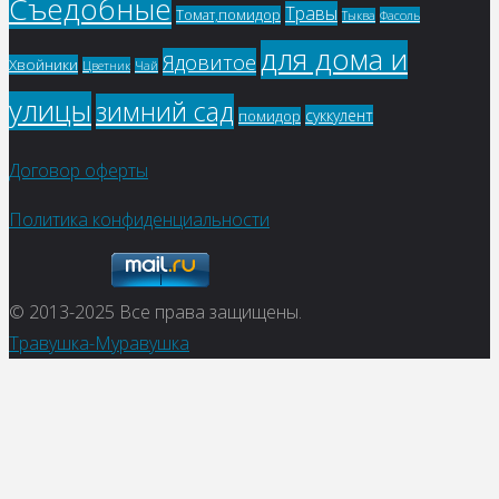
Съедобные
Травы
Томат,помидор
Фасоль
Тыква
для дома и
Ядовитое
Хвойники
Цветник
Чай
улицы
зимний сад
суккулент
помидор
Договор оферты
Политика конфиденциальности
© 2013-2025
Все права защищены.
Травушка-Муравушка