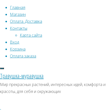
Перейти к содержимому
Главная
Магазин
Оплата. Доставка
Контакты
Карта сайта
Вход
Что искать:
Корзина
Оплата заказа
Поиск
Главная
Искать:
Архивы
Поиск
НОВОСТИ
Травушка-муравушка
Поздравляем
поздравления
Архивы
СКИДКИ, АКЦИИ
Мир прекрасных растений, интересных идей, комфорта и
С
красоты, для себя и окружающих
Категории магазина
Новым
с
Годом!
Клубни, луковицы
поздравления
Семена комнатных растений