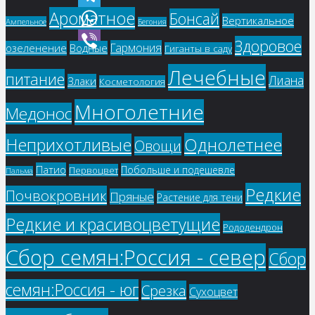
Ароматное
Бонсай
Telegram
Вертикальное
Ампельное
Бегония
WhatsApp
Здоровое
Гармония
озеленение
Водные
Гиганты в саду
Viber
Лечебные
питание
Лиана
Злаки
Косметология
Многолетние
Медонос
Однолетнее
Неприхотливые
Овощи
Патио
Побольше и подешевле
Первоцвет
Пальма
Редкие
Почвокровник
Пряные
Растение для тени
Редкие и красивоцветущие
Рододендрон
Сбор семян:Россия - север
Сбор
семян:Россия - юг
Срезка
Сухоцвет