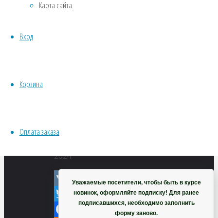
С
Карта сайта
Хвойники
Новым
Пряные/лечебные
Годом!
Вход
Овощи
Все семена открытого грунта
Эксперимент
Весь перечень семян магазина
Корзина
ИНСТРУМЕНТЫ, ОБОРУДОВАНИЕ
поздравления
Инструменты
с
Кашпо, горшки
новым
Оплата заказа
годом
Корзина
2024
Уважаемые посетители, чтобы быть в курсе
VK
новинок, оформляйте подписку! Для ранее
подписавшихся, необходимо заполнить
Twitter
форму заново.