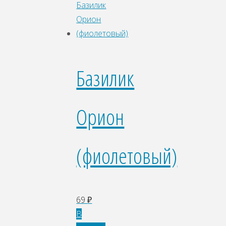
Базилик
Орион
(фиолетовый)
69
₽
В