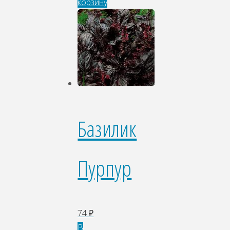
корзину
Базилик
Пурпур
74
₽
В