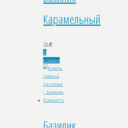
Карамельный
76
₽
В
корзину
Базилик