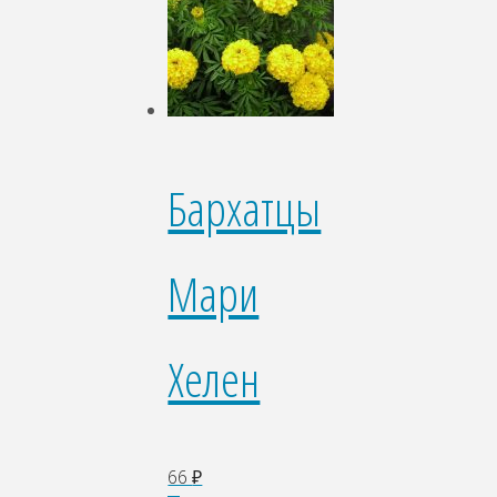
Бархатцы
Мари
Хелен
66
₽