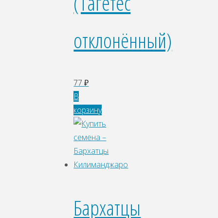
(Тагетес
отклонённый)
77
₽
В
корзину
Бархатцы