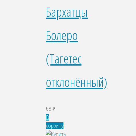
Бархатцы
Болеро
(Тагетес
отклонённый)
68
₽
В
корзину