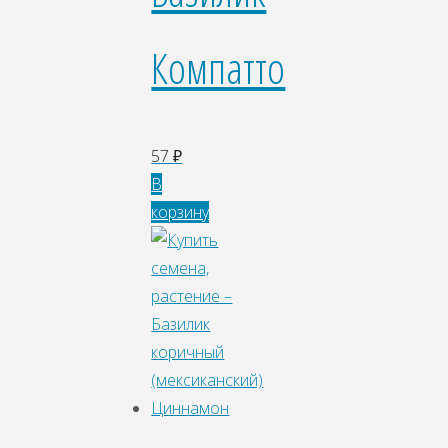
Компатто
57
₽
В
корзину