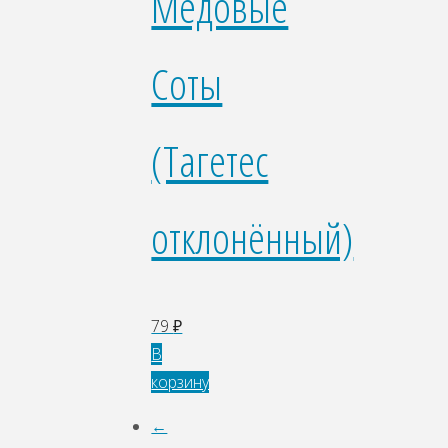
Медовые
Соты
(Тагетес
отклонённый)
79
₽
В
корзину
←