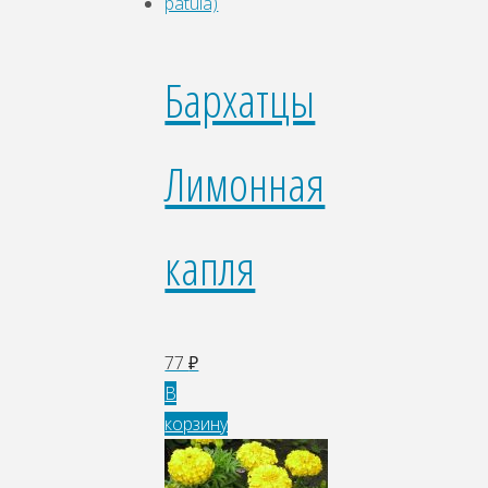
Бархатцы
Лимонная
капля
77
₽
В
корзину