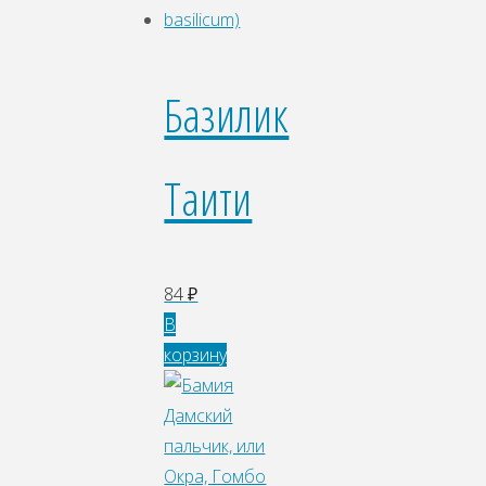
Базилик
Таити
84
₽
В
корзину