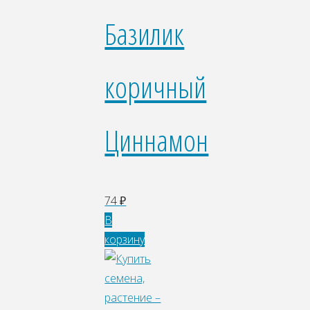
Базилик
коричный
Циннамон
74
₽
В
корзину