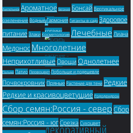
Ароматное
Бонсай
Вертикальное
Ампельное
Бегония
84
₽
Здоровое
Гармония
озеленение
Водные
Гиганты в саду
В
Лечебные
корзину
питание
Лиана
Злаки
Косметология
Многолетние
Медонос
Однолетнее
Неприхотливые
Овощи
Патио
Побольше и подешевле
Первоцвет
Пальма
Редкие
Почвокровник
Пряные
Растение для тени
Редкие и красивоцветущие
Рододендрон
Базилик
Сбор семян:Россия - север
Сбор
семян:Россия - юг
Срезка
Сухоцвет
декоративный