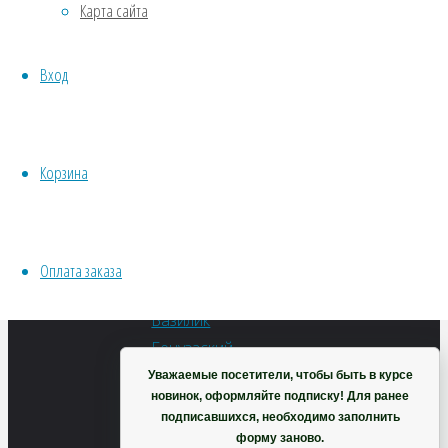
Базилик
Карта сайта
Хвойники
Пряные/лечебные
гвоздичный
Вход
Овощи
Все семена открытого грунта
Эксперимент
Весь перечень семян магазина
Корзина
74
₽
ИНСТРУМЕНТЫ, ОБОРУДОВАНИЕ
В
Инструменты
корзину
Кашпо, горшки
Оплата заказа
Корзина
Уважаемые посетители, чтобы быть в курсе
новинок, оформляйте подписку! Для ранее
подписавшихся, необходимо заполнить
форму заново.