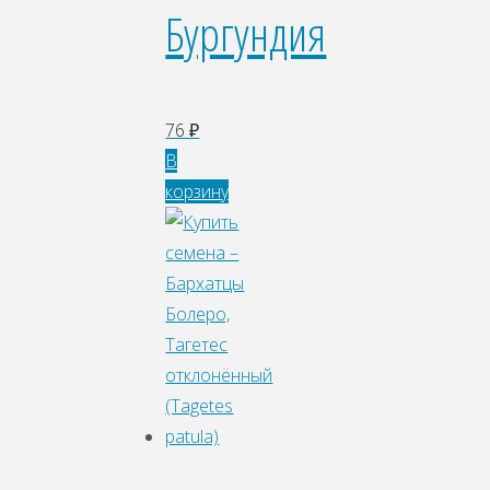
Бургундия
76
₽
В
корзину