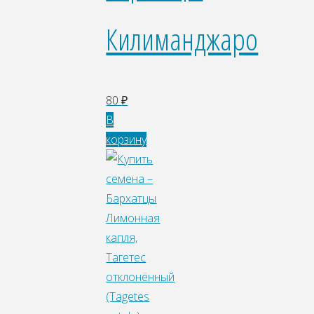
Килиманджаро
80
₽
В
корзину