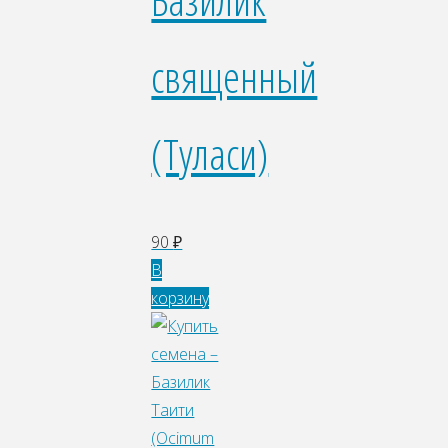
священный
(Туласи)
90
₽
В
корзину