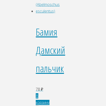
Бамия
Дамский
пальчик
78
₽
В
корзину