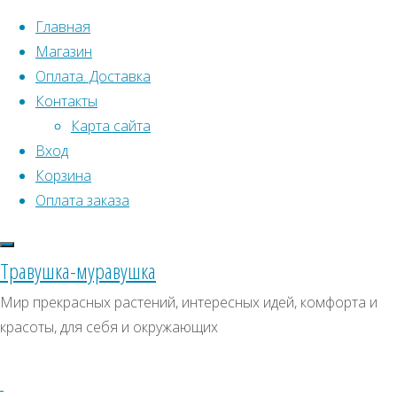
Перейти к содержимому
Главная
Магазин
Оплата. Доставка
Контакты
Карта сайта
Вход
Что искать:
Корзина
Оплата заказа
Поиск
Главная
Искать:
Архивы
Поиск
Семена
Травушка-муравушка
растений
Пряные/
Архивы
СКИДКИ, АКЦИИ
Мир прекрасных растений, интересных идей, комфорта и
открытого
красоты, для себя и окружающих
Категории магазина
грунта
Пряные/
лечебные
лечебные
Страница
Клубни, луковицы
2
Семена комнатных растений