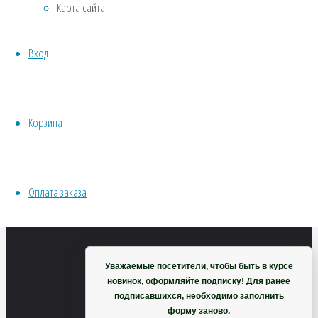
Карта сайта
Хвойники
Пряные/лечебные
81
₽
Вход
Овощи
В
Все семена открытого грунта
корзину
Эксперимент
Весь перечень семян магазина
Корзина
ИНСТРУМЕНТЫ, ОБОРУДОВАНИЕ
Инструменты
Кашпо, горшки
Оплата заказа
Корзина
Уважаемые посетители, чтобы быть в курсе
новинок, оформляйте подписку! Для ранее
подписавшихся, необходимо заполнить
форму заново.