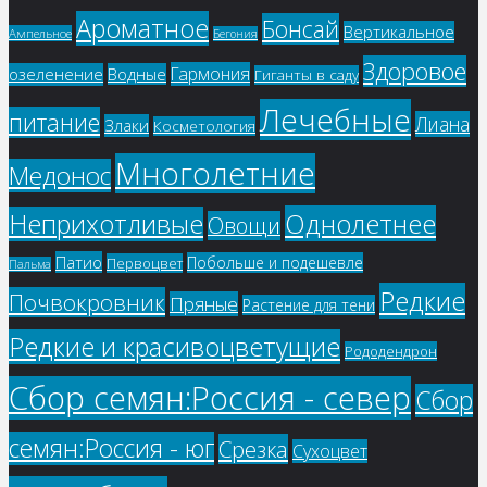
Ароматное
Бонсай
Вертикальное
Ампельное
Бегония
Здоровое
Гармония
озеленение
Водные
Гиганты в саду
Лечебные
питание
Лиана
Злаки
Косметология
Многолетние
Медонос
Однолетнее
Неприхотливые
Овощи
Патио
Побольше и подешевле
Первоцвет
Пальма
Редкие
Почвокровник
Пряные
Растение для тени
Редкие и красивоцветущие
Рододендрон
Сбор семян:Россия - север
Сбор
семян:Россия - юг
Срезка
Сухоцвет