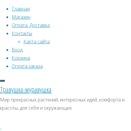
Перейти к содержимому
Главная
Магазин
Оплата. Доставка
Контакты
Карта сайта
Вход
Что искать:
Корзина
Оплата заказа
Поиск
Главная
Искать:
Архивы
Поиск
Товары
Травушка-муравушка
с
Дрок
Архивы
СКИДКИ, АКЦИИ
Мир прекрасных растений, интересных идей, комфорта и
меткой
красоты, для себя и окружающих
Категории магазина
“Дрок”
Клубни, луковицы
Отображение
Семена комнатных растений