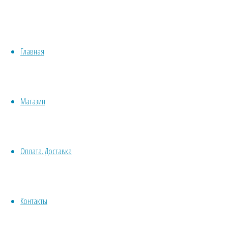
М
Медонос
Хвойные
Однолетн
Бонсай
Травы/овощи/лечебные
Пряные
Растени
Главная
Суккуленты, кактусы
Сбор сем
Другие
Все комнатные семена
Срезка
Семена растений открытого грунта
Сухоцв
Магазин
Однолетние
дл
Ядовитое
Многолетние
Почвокровные
Договор оферт
Оплата. Доставка
Кустарники
Деревья
Политика конф
Лианы
Водные
Контакты
Хвойники
© 2013-2025
Вс
Пряные/лечебные
Травушка-Мура