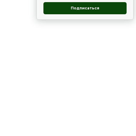
Подписаться
овник
ие
Статьи
Рододендрон
НОВОСТИ
 - юг
ВЫСТАВКИ, КОНФЕРЕНЦИИ
в России
ки
Цветник
Чай
в мире
ЛУННЫЙ КАЛЕНДАРЬ. ПРИМЕТЫ
ВСЯКО-РАЗНО