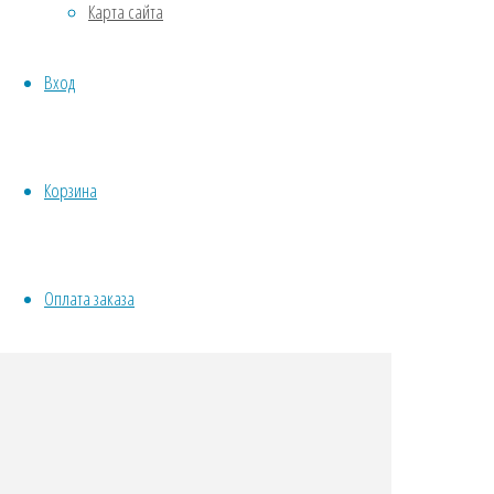
Карта сайта
Овощи
Все семена открытого грунта
Вход
Эксперимент
Весь перечень семян магазина
ИНСТРУМЕНТЫ, ОБОРУДОВАНИЕ
Инструменты
Корзина
Кашпо, горшки
Оплата заказа