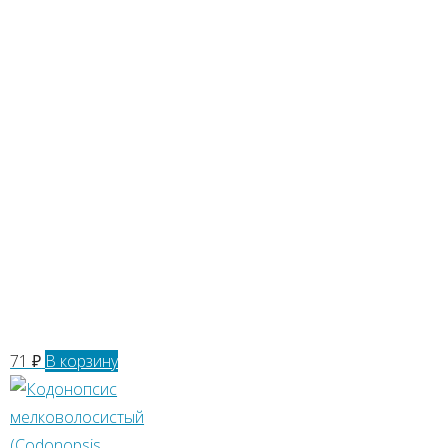
Кодонопсис
ланцетный
71
₽
В корзину