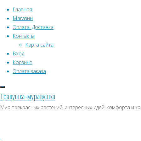
Перейти к содержимому
Главная
Магазин
Оплата. Доставка
Контакты
Карта сайта
Вход
Что искать:
Поиск
Корзина
Гла
Искать:
Оплата заказа
Архивы
Поиск
К
Архивы
СКИДКИ, АКЦИИ
Травушка-муравушка
Метки товаро
Категории магазина
Мир прекрасных растений, интересных идей, комфорта и кр
Аром
Клубни, луковицы
Пре
Ампельное
Семена комнатных растений
З
Гиганты в саду
Красивоцветущие
Декоративнолистные