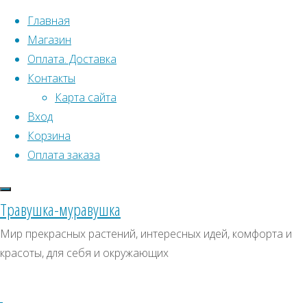
Перейти к содержимому
Главная
Магазин
Оплата. Доставка
Контакты
Карта сайта
Вход
Что искать:
Корзина
Оплата заказа
Поиск
Главная
Искать:
Архивы
Поиск
Товары
Травушка-муравушка
с
Лук
Архивы
СКИДКИ, АКЦИИ
Мир прекрасных растений, интересных идей, комфорта и
меткой
красоты, для себя и окружающих
Категории магазина
“Лук
на
на
Клубни, луковицы
зелень”
Семена комнатных растений