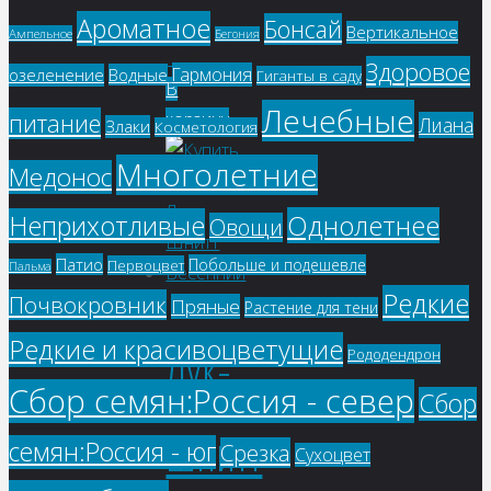
Ароматное
Бонсай
Вертикальное
Ампельное
Бегония
60
₽
Здоровое
Гармония
озеленение
Водные
Гиганты в саду
В
Лечебные
корзину
питание
Лиана
Злаки
Косметология
Многолетние
Медонос
Однолетнее
Неприхотливые
Овощи
Патио
Побольше и подешевле
Первоцвет
Пальма
Редкие
Почвокровник
Пряные
Растение для тени
Редкие и красивоцветущие
Лук-
Рододендрон
Сбор семян:Россия - север
Сбор
Шнитт
семян:Россия - юг
Срезка
Сухоцвет