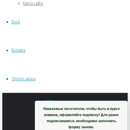
Карта сайта
Хвойники
Пряные/лечебные
Вход
Лук
Овощи
Все семена открытого грунта
Эксперимент
душистый
Весь перечень семян магазина
Корзина
ИНСТРУМЕНТЫ, ОБОРУДОВАНИЕ
Инструменты
Джусай
Кашпо, горшки
Оплата заказа
Корзина
63
₽
В
Уважаемые посетители, чтобы быть в курсе
корзину
новинок, оформляйте подписку! Для ранее
подписавшихся, необходимо заполнить
форму заново.