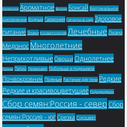
Ароматное
Бонсай
Вертикальное
Ампельное
Бегония
Здоровое
Гармония
озеленение
Водные
Гиганты в саду
Лечебные
питание
Лиана
Злаки
Косметология
Многолетние
Медонос
Однолетнее
Неприхотливые
Овощи
Патио
Побольше и подешевле
Первоцвет
Пальма
Редкие
Почвокровник
Пряные
Растение для тени
Редкие и красивоцветущие
Рододендрон
Сбор семян:Россия - север
Сбор
семян:Россия - юг
Срезка
Сухоцвет