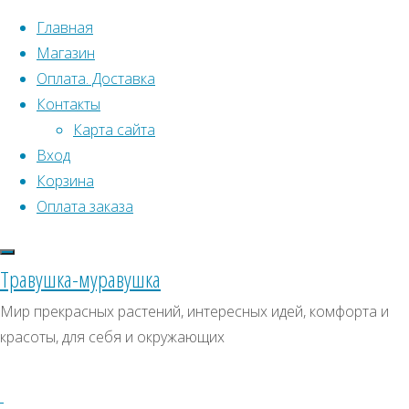
Перейти к содержимому
Главная
Магазин
Оплата. Доставка
Контакты
Карта сайта
Вход
Что искать:
Корзина
Оплата заказа
Поиск
Главная
Искать:
Архивы
Поиск
Товары
Травушка-муравушка
с
Маттиола
Архивы
СКИДКИ, АКЦИИ
Мир прекрасных растений, интересных идей, комфорта и
меткой
красоты, для себя и окружающих
Категории магазина
“Маттиола”
Клубни, луковицы
Товаров,
Семена комнатных растений