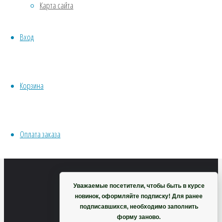
Карта сайта
Хвойники
Пряные/лечебные
Вход
Овощи
Все семена открытого грунта
Эксперимент
Весь перечень семян магазина
Корзина
ИНСТРУМЕНТЫ, ОБОРУДОВАНИЕ
Инструменты
Кашпо, горшки
Оплата заказа
Корзина
Уважаемые посетители, чтобы быть в курсе
новинок, оформляйте подписку! Для ранее
подписавшихся, необходимо заполнить
форму заново.