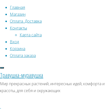
Перейти к содержимому
Главная
Магазин
Оплата. Доставка
Контакты
Карта сайта
Вход
Что искать:
Корзина
Оплата заказа
Поиск
Главная
Искать:
Архивы
Поиск
Товары
Травушка-муравушка
с
Сосна
Архивы
СКИДКИ, АКЦИИ
Мир прекрасных растений, интересных идей, комфорта и
меткой
красоты, для себя и окружающих
Категории магазина
“Сосна”
Клубни, луковицы
Представлено
Семена комнатных растений