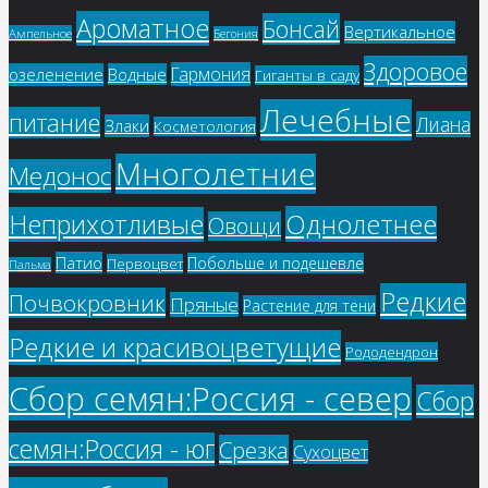
Ароматное
Бонсай
Вертикальное
Ампельное
Бегония
Здоровое
Гармония
озеленение
Водные
Гиганты в саду
Лечебные
питание
Лиана
Злаки
Косметология
Многолетние
Медонос
Однолетнее
Неприхотливые
Овощи
Патио
Побольше и подешевле
Первоцвет
Пальма
Редкие
Почвокровник
Пряные
Растение для тени
Редкие и красивоцветущие
Рододендрон
Сбор семян:Россия - север
Сбор
семян:Россия - юг
Срезка
Сухоцвет