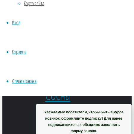
Карта сайта
Хвойники
Пряные/лечебные
101
₽
Вход
Овощи
В
Все семена открытого грунта
корзину
Эксперимент
Весь перечень семян магазина
Корзина
ИНСТРУМЕНТЫ, ОБОРУДОВАНИЕ
Инструменты
Кашпо, горшки
Оплата заказа
Сосна
Корзина
горная
Уважаемые посетители, чтобы быть в курсе
новинок, оформляйте подписку! Для ранее
подписавшихся, необходимо заполнить
форму заново.