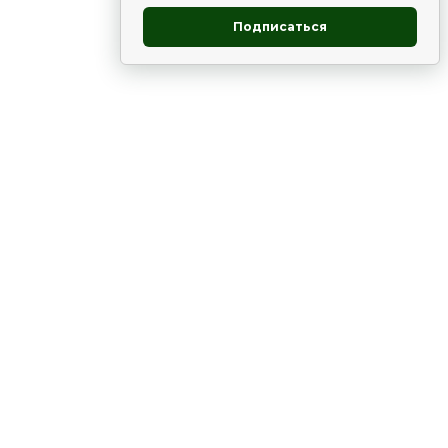
Подписаться
овник
ие
Статьи
Рододендрон
НОВОСТИ
 - юг
ВЫСТАВКИ, КОНФЕРЕНЦИИ
в России
ки
Цветник
Чай
в мире
ЛУННЫЙ КАЛЕНДАРЬ. ПРИМЕТЫ
ВСЯКО-РАЗНО