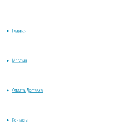
М
Медонос
Хвойные
Однолетн
Бонсай
Травы/овощи/лечебные
Пряные
Растени
Главная
Суккуленты, кактусы
Сбор сем
Другие
Все комнатные семена
Срезка
Семена растений открытого грунта
Сухоцв
Магазин
Однолетние
дл
Ядовитое
Многолетние
Почвокровные
Договор оферт
Оплата. Доставка
Кустарники
Деревья
Политика конф
Лианы
Водные
Контакты
Хвойники
© 2013-2025
Вс
Пряные/лечебные
Травушка-Мура