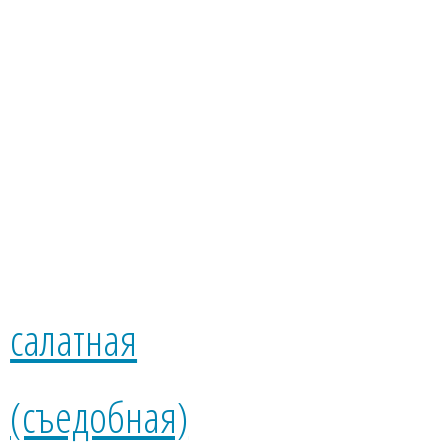
73
₽
В корзину
Хризантема
салатная
(съедобная)