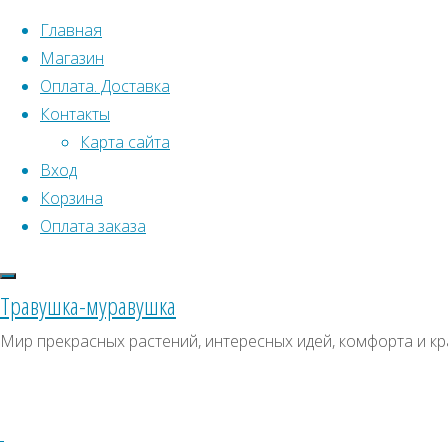
Перейти к содержимому
Главная
Магазин
Оплата. Доставка
Контакты
Карта сайта
Вход
Что искать:
Поиск
Корзина
Гла
Искать:
Оплата заказа
Архивы
Поиск
Х
Архивы
СКИДКИ, АКЦИИ
Травушка-муравушка
Метки товаро
Категории магазина
Мир прекрасных растений, интересных идей, комфорта и кр
Аром
Клубни, луковицы
Пре
Ампельное
Семена комнатных растений
З
Гиганты в саду
Красивоцветущие
Декоративнолистные