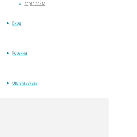
Карта сайта
Овощи
Все семена открытого грунта
Вход
Эксперимент
Весь перечень семян магазина
ИНСТРУМЕНТЫ, ОБОРУДОВАНИЕ
Инструменты
Корзина
Кашпо, горшки
Оплата заказа