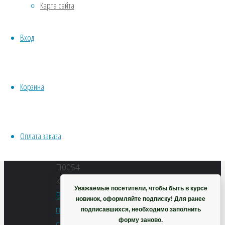
Карта сайта
Хвойники
Компактный,
Пряные/лечебные
сильнооблиственный
Вход
Овощи
Все семена открытого грунта
Количество
Эксперимент
Базилик
Весь перечень семян магазина
Орион
Корзина
ИНСТРУМЕНТЫ, ОБОРУДОВАНИЕ
(фиолетовый)
Инструменты
Кашпо, горшки
В
Оплата заказа
корзину
Корзина
Артикул:
П0054
Категории:
Уважаемые посетители, чтобы быть в курсе
Весь
новинок, оформляйте подписку! Для ранее
перечень
подписавшихся, необходимо заполнить
форму заново.
семян