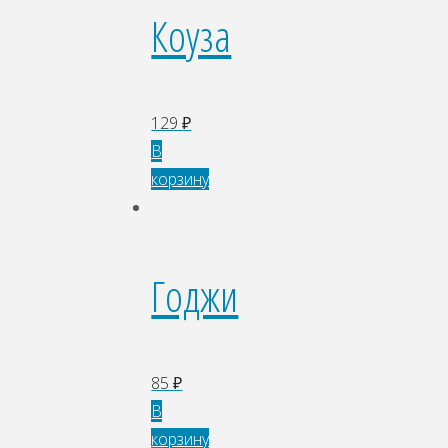
Коуза
129
₽
В
корзину
Годжи
85
₽
В
корзину