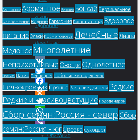
Ароматное
Бонсай
и
Вертикальное
Ампельное
Бегония
улицы
,
Здоровое
Гармония
озеленение
Водные
Гиганты в саду
Здоровое
Лечебные
питание
питание
,
Лиана
Злаки
Косметология
Лечебные
,
Многолетние
Медонос
Пряные
Однолетнее
Неприхотливые
Овощи
VK
Патио
Побольше и подешевле
Первоцвет
Пальма
Twitter
Редкие
Почвокровник
Пряные
Растение для тени
Facebook
Редкие и красивоцветущие
Odnoklassniki
Рододендрон
Telegram
Сбор семян:Россия - север
Сбор
WhatsApp
семян:Россия - юг
Срезка
Сухоцвет
Viber
Описание