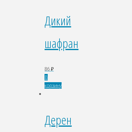
Дикий
шафран
86
₽
В
корзину
Дерен