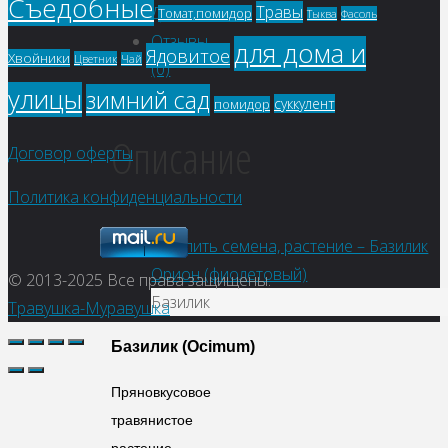
Съедобные
Травы
Детали
Томат,помидор
Фасоль
Тыква
Отзывы
для дома и
Ядовитое
Хвойники
Цветник
Чай
(0)
улицы
зимний сад
суккулент
помидор
Описание
Договор оферты
Политика конфиденциальности
© 2013-2025
Все права защищены.
Базилик
Травушка-Муравушка
Базилик
(
Ocimum
)
Пряновкусовое
травянистое
растение