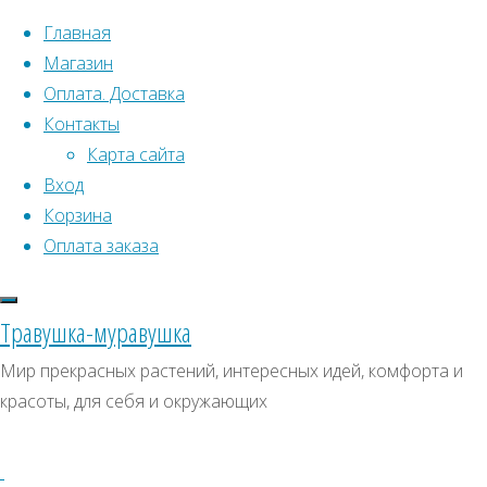
Перейти к содержимому
Главная
Магазин
Оплата. Доставка
Контакты
Карта сайта
Вход
Что искать:
Корзина
Оплата заказа
Поиск
Главная
Искать:
Архивы
Поиск
Семена
Травушка-муравушка
растений
Архивы
СКИДКИ, АКЦИИ
Мир прекрасных растений, интересных идей, комфорта и
открытого
красоты, для себя и окружающих
Категории магазина
грунта
Все
уличные
Клубни, луковицы
семена
Базилик
Семена комнатных растений