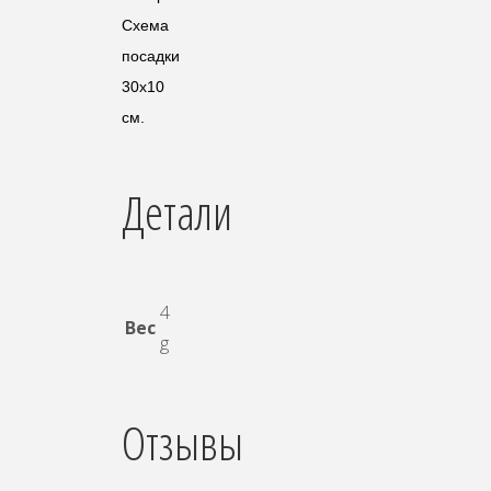
Схема
посадки
30x10
см.
Детали
4
Вес
g
Отзывы