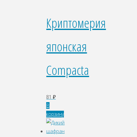
Криптомерия
японская
Compacta
81
₽
В
корзину