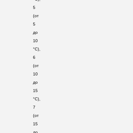
5
(от
5
до
10
°C),
6
(от
10
до
15
°C),
7
(от
15
до