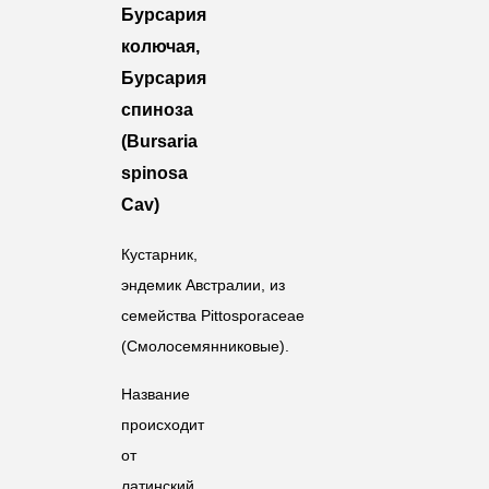
Бурсария
колючая,
Бурсария
спиноза
(Bursaria
spinosa
Cav)
Кустарник,
эндемик Австралии, из
семейства Pittosporaceae
(Смолосемянниковые).
Название
происходит
от
латинский