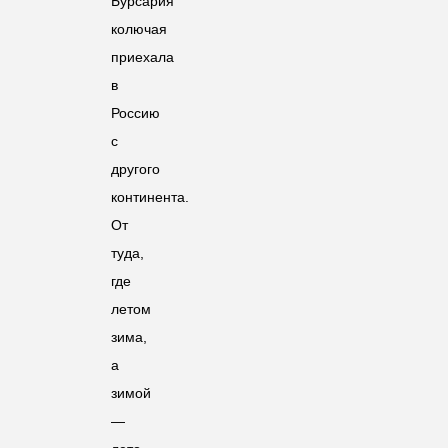
Бурсария
колючая
приехала
в
Россию
с
другого
континента.
От
туда,
где
летом
зима,
а
зимой
—