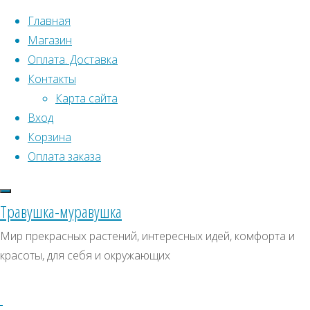
Перейти к содержимому
Главная
Магазин
Оплата. Доставка
Контакты
Карта сайта
Вход
Что искать:
Корзина
Оплата заказа
Поиск
Главная
Искать:
Архивы
Поиск
Семена
Травушка-муравушка
растений
Архивы
СКИДКИ, АКЦИИ
Мир прекрасных растений, интересных идей, комфорта и
открытого
красоты, для себя и окружающих
Категории магазина
грунта
Деревья
Бурсария
(рождественское
Клубни, луковицы
дерево)
Семена комнатных растений