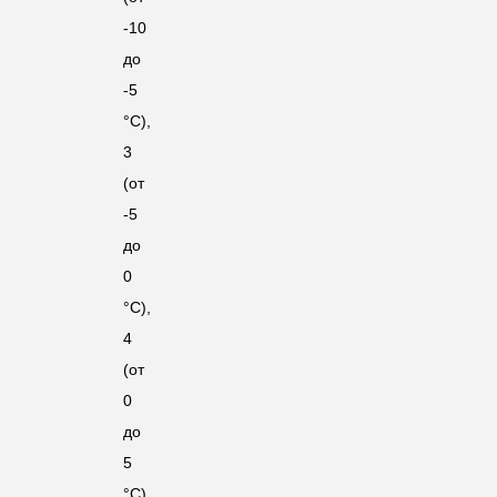
-10
до
-5
°C),
3
(от
-5
до
0
°C),
4
(от
0
до
5
°C),