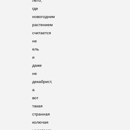
лето,
где
новогодним
растением
считается
не
ель
и
даже
не
декабрист,
а
вот
такая
странная
колючая