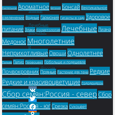
улицы
,
Ароматное
Бонсай
Вертикальное
Ампельное
Бегония
зимний
Здоровое
Гармония
озеленение
Водные
сад
,
Гиганты в саду
Лечебные
,
Лечебные
питание
Лиана
Злаки
Косметология
Медонос
,
Многолетние
Редкие
Медонос
и
Однолетнее
Неприхотливые
Овощи
красивоцветущие
,
Сбор
Патио
Побольше и подешевле
Первоцвет
Пальма
семян:Россия
Редкие
Почвокровник
Пряные
Растение для тени
-
Редкие и красивоцветущие
юг
Рододендрон
Сбор семян:Россия - север
Сбор
VK
семян:Россия - юг
Срезка
Сухоцвет
Twitter