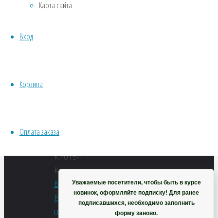
—
Карта сайта
Хвойники
3
Пряные/лечебные
шт
Вход
Овощи
Количество
Все семена открытого грунта
Бурсария
Эксперимент
(рождественское
Весь перечень семян магазина
Корзина
дерево)
ИНСТРУМЕНТЫ, ОБОРУДОВАНИЕ
Инструменты
Кашпо, горшки
В
корзину
Оплата заказа
Артикул:
Корзина
КР0154
Категории:
Бонсай
,
Уважаемые посетители, чтобы быть в курсе
новинок, оформляйте подписку! Для ранее
Весь
подписавшихся, необходимо заполнить
перечень
форму заново.