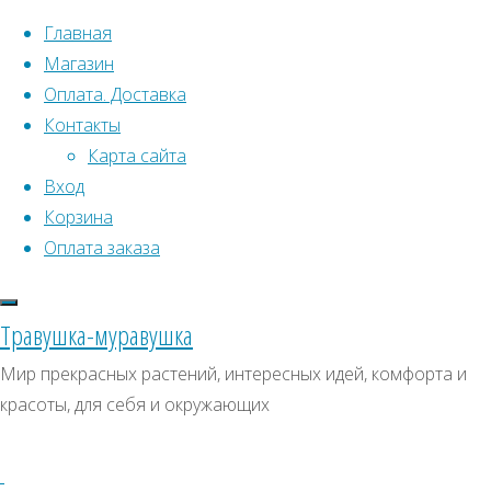
Перейти к содержимому
Главная
Магазин
Оплата. Доставка
Контакты
Карта сайта
Вход
Что искать:
Корзина
Оплата заказа
Поиск
Главная
Искать:
Архивы
Поиск
Семена
Травушка-муравушка
растений
Архивы
СКИДКИ, АКЦИИ
Мир прекрасных растений, интересных идей, комфорта и
открытого
красоты, для себя и окружающих
Категории магазина
грунта
Многолетние
Пальчатокоренник
пятнистый
Клубни, луковицы
Семена комнатных растений