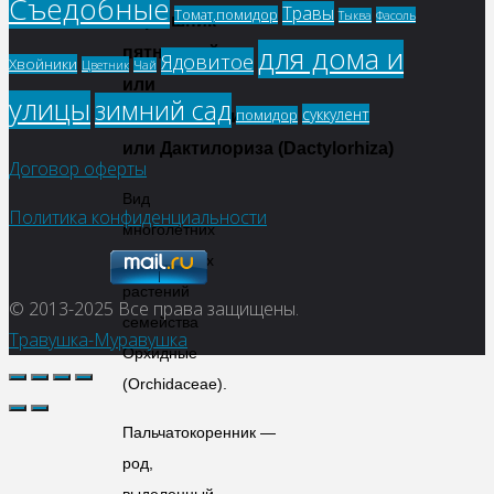
Съедобные
Травы
Томат,помидор
Фасоль
Тыква
Ятрышник
для дома и
пятнистый,
Ядовитое
Хвойники
Цветник
Чай
или
улицы
зимний сад
суккулент
помидор
Пальцекорник
,
или
Дактилориза
(Dactylorhiza)
Договор оферты
Вид
Политика конфиденциальности
многолетних
травянистых
растений
© 2013-2025
Все права защищены.
семейства
Травушка-Муравушка
Орхидные
(
Orchidaceae
).
Пальчатокоренник —
род,
выделенный