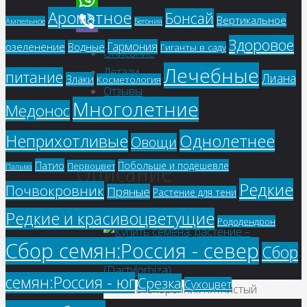
Ароматное
Бонсай
Вертикальное
WhatsApp
Ампельное
Бегония
Здоровое
Viber
Гармония
озеленение
Водные
Гиганты в саду
Описание
Лечебные
Детали
питание
Лиана
Злаки
Косметология
Отзывы
Многолетние
Медонос
(0)
Однолетнее
Неприхотливые
Овощи
Описание
Патио
Побольше и подешевле
Первоцвет
Пальма
Редкие
Почвокровник
Пряные
Растение для тени
Редкие и красивоцветущие
Рододендрон
Сбор семян:Россия - север
Сбор
семян:Россия - юг
Срезка
Сухоцвет
Пальчатокоренник пятнистый