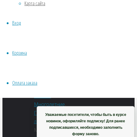
Карта сайта
В
Хвойники
корзину
Пряные/лечебные
Артикул:
Вход
Овощи
П0052
Все семена открытого грунта
Категории:
Эксперимент
Весь
Весь перечень семян магазина
Корзина
перечень
ИНСТРУМЕНТЫ, ОБОРУДОВАНИЕ
семян
Инструменты
магазина
,
Кашпо, горшки
Все
Оплата заказа
уличные
Корзина
семена
,
Многолетние
,
Пряные/
Уважаемые посетители, чтобы быть в курсе
лечебные
новинок, оформляйте подписку! Для ранее
подписавшихся, необходимо заполнить
Метки:
форму заново.