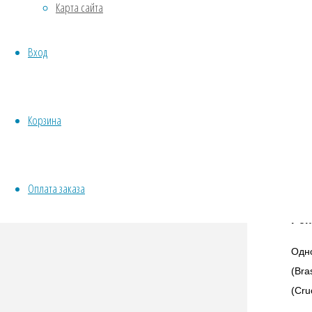
Карта сайта
Овощи
Все семена открытого грунта
Вход
Эксперимент
Весь перечень семян магазина
О
ИНСТРУМЕНТЫ, ОБОРУДОВАНИЕ
Инструменты
Корзина
Кашпо, горшки
Оплата заказа
Реп
Одн
(
Bra
(
Cru