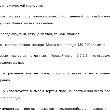
ла технической спелости).
етка листьев полу прямостоячая. Лист зеленый со слабоизогн
ушкой. Волнистость края слабая.
еплод округлый, кожица желтая, тонкая, гладкая.
ть желтая, сочная, нежная. Масса корнеплода 130-240 граммов.
совые качества отличные. Урожайность 2,0-2,3 килограм
ратного метра.
а – растение влаголюбивое, хорошо отзывается на комплек
брения.
ищу используется в сыром тертом виде на протяжении всего осе
его периода.
имущества сорта:
высокая холодостойкость; выравненн