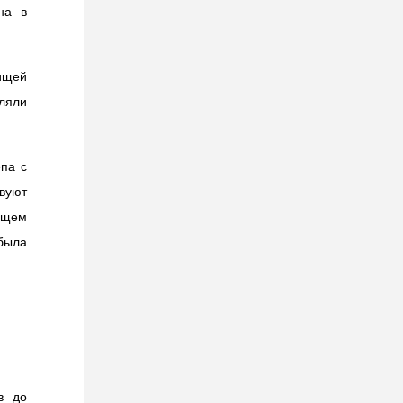
на в
пищей
ляли
па с
вуют
вощем
ыла
в до