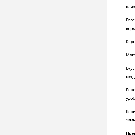
нача
Роз
верх
Корн
Мяко
Вку
квад
Реп
удо
В п
зимн
Пре