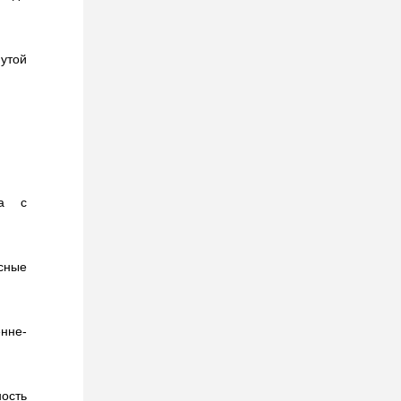
утой
ма с
сные
нне-
ость