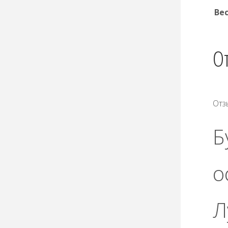
Ве
О
Отз
Б
о
Л