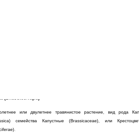
Детали
Отзывы (0)
писание
Репа Луна
а
(Brassica rapa)
олетнее или двулетнее травянистое растение, вид рода Кап
ssica
) семейства Капустные (
Brassicaceae
), или Крестоцве
ciferae
).