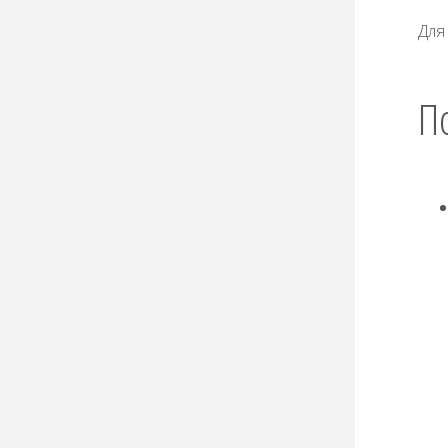
Для
П