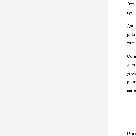
Это
куль
Древ
раб
уже 
Со 
дре
упом
ра
выт
Реп