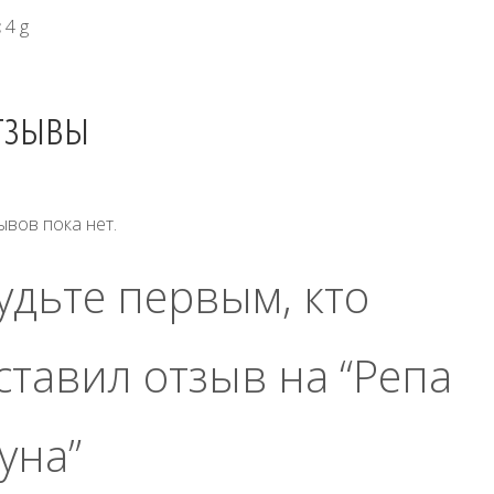
с
4 g
тзывы
ывов пока нет.
удьте первым, кто
ставил отзыв на “Репа
уна”