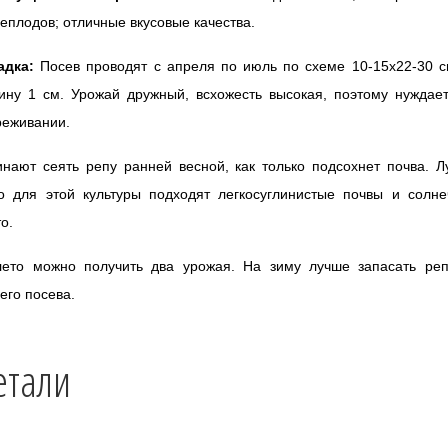
еплодов; отличные вкусовые качества.
адка:
Посев проводят с апреля по июль по схеме 10-15х22-30 с
ину 1 см. Урожай дружный, всхожесть высокая, поэтому нуждае
реживании.
нают сеять репу ранней весной, как только подсохнет почва. 
го для этой культуры подходят легкосуглинистые почвы и солне
о.
лето можно получить два урожая. На зиму лучше запасать реп
его посева.
етали