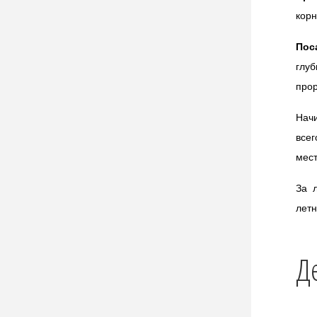
корн
Пос
глуб
про
Начи
все
мест
За 
летн
Д