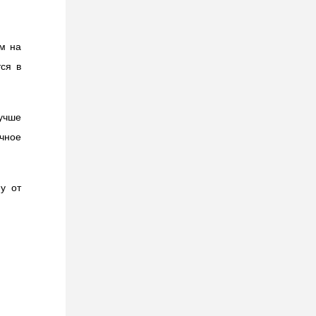
м на
тся в
Лучше
чное
у от