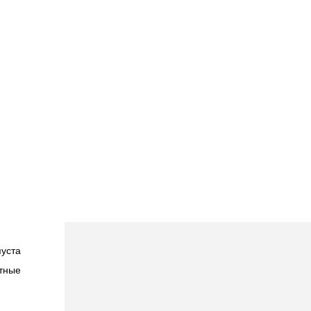
уста
тные