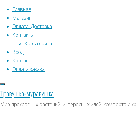
Перейти к содержимому
Главная
Магазин
Оплата. Доставка
Контакты
Карта сайта
Вход
Что искать:
Поиск
Корзина
Гла
Искать:
Оплата заказа
Архивы
Поиск
сем
Архивы
СКИДКИ, АКЦИИ
Травушка-муравушка
Р
Метки товаро
Категории магазина
Мир прекрасных растений, интересных идей, комфорта и кр
Аром
Клубни, луковицы
Ампельное
Семена комнатных растений
З
54
Гиганты в саду
Красивоцветущие
Декоративнолистные