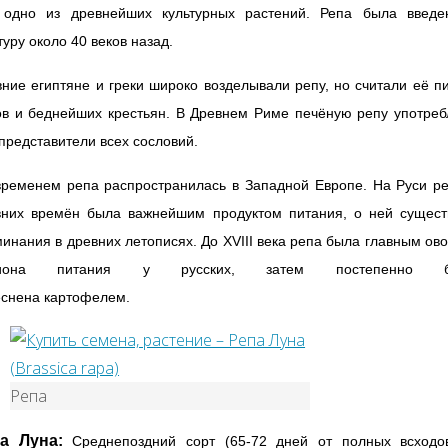
 одно из древнейших культурных растений. Репа была введе
туру около 40 веков назад.
ние египтяне и греки широко возделывали репу, но считали её 
ов и беднейших крестьян. В Древнем Риме печёную репу употреб
представители всех сословий.
временем репа распространилась в Западной Европе. На Руси ре
вних времён была важнейшим продуктом питания, о ней сущест
инания в древних летописях. До XVIII века репа была главным о
циона питания у русских, затем постепенно б
еснена картофелем.
Репа
а Луна:
Среднепоздний сорт (65-72 дней от полных всходо